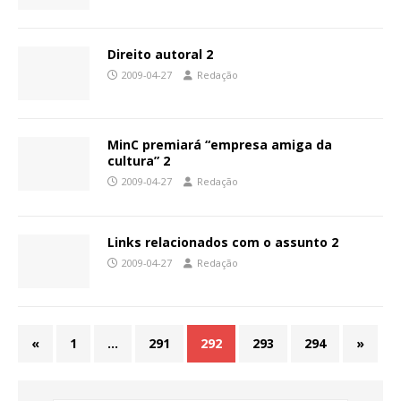
Direito autoral 2
2009-04-27
Redação
MinC premiará “empresa amiga da
cultura” 2
2009-04-27
Redação
Links relacionados com o assunto 2
2009-04-27
Redação
«
1
…
291
292
293
294
»