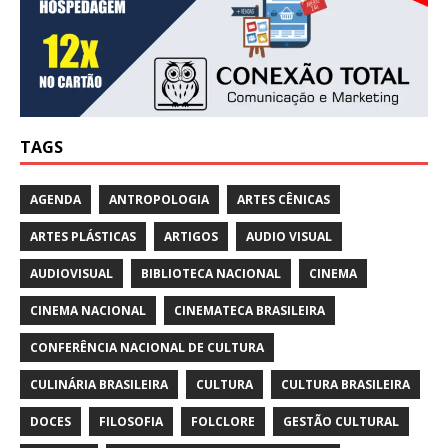
TAGS
AGENDA
ANTROPOLOGIA
ARTES CÊNICAS
ARTES PLÁSTICAS
ARTIGOS
AUDIO VISUAL
AUDIOVISUAL
BIBLIOTECA NACIONAL
CINEMA
CINEMA NACIONAL
CINEMATECA BRASILEIRA
CONFERÊNCIA NACIONAL DE CULTURA
CULINÁRIA BRASILEIRA
CULTURA
CULTURA BRASILEIRA
DOCES
FILOSOFIA
FOLCLORE
GESTÃO CULTURAL