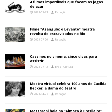
4 filmes imperdíveis que focam os jogos
de azar
2021-07-23
Redação
Filme “Azangule: o Levante” mostra
revolta de escravizados no Rio
2021-07-20
Redação
Cassinos no cinema: cinco dicas para
assistir
2021-07-12
Brasil-Cultura
Mostra virtual celebra 100 anos de Cacilda
Becker, a dama do teatro
2021-04-27
Redação
Mazzaropi hoje no “Almoço à Brasileira”