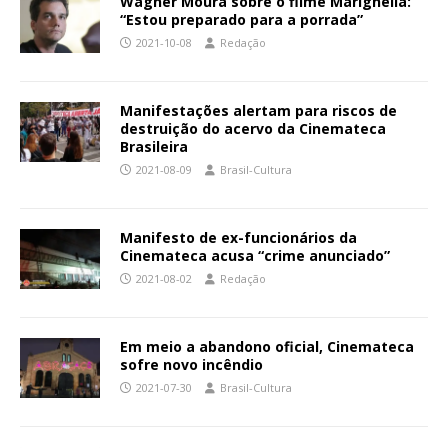
Wagner Moura sobre o filme Marighella:
“Estou preparado para a porrada”
2021-10-08
Redação
Manifestações alertam para riscos de
destruição do acervo da Cinemateca
Brasileira
2021-08-09
Brasil-Cultura
Manifesto de ex-funcionários da
Cinemateca acusa “crime anunciado”
2021-08-02
Redação
Em meio a abandono oficial, Cinemateca
sofre novo incêndio
2021-07-30
Brasil-Cultura