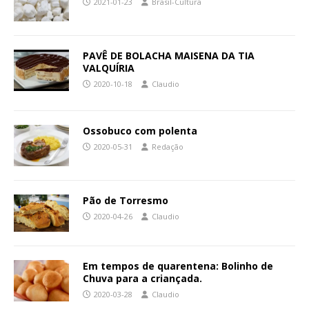
2021-01-23
Brasil-Cultura
PAVÊ DE BOLACHA MAISENA DA TIA
VALQUÍRIA
2020-10-18
Claudio
Ossobuco com polenta
2020-05-31
Redação
Pão de Torresmo
2020-04-26
Claudio
Em tempos de quarentena: Bolinho de
Chuva para a criançada.
2020-03-28
Claudio