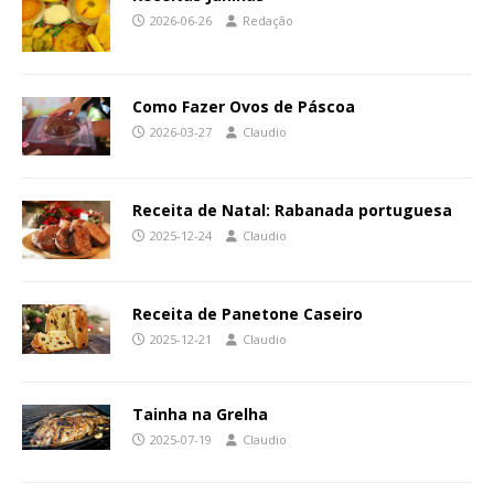
2026-06-26
Redação
Como Fazer Ovos de Páscoa
2026-03-27
Claudio
Receita de Natal: Rabanada portuguesa
2025-12-24
Claudio
Receita de Panetone Caseiro
2025-12-21
Claudio
Tainha na Grelha
2025-07-19
Claudio