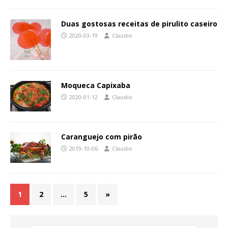
Duas gostosas receitas de pirulito caseiro
2020-03-19
Claudio
Moqueca Capixaba
2020-01-12
Claudio
Caranguejo com pirão
2019-10-06
Claudio
1
2
…
5
»