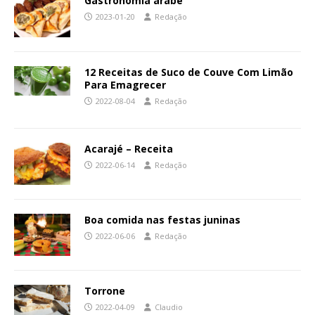
Gastronomia árabe
2023-01-20
Redação
12 Receitas de Suco de Couve Com Limão
Para Emagrecer
2022-08-04
Redação
Acarajé – Receita
2022-06-14
Redação
Boa comida nas festas juninas
2022-06-06
Redação
Torrone
2022-04-09
Claudio