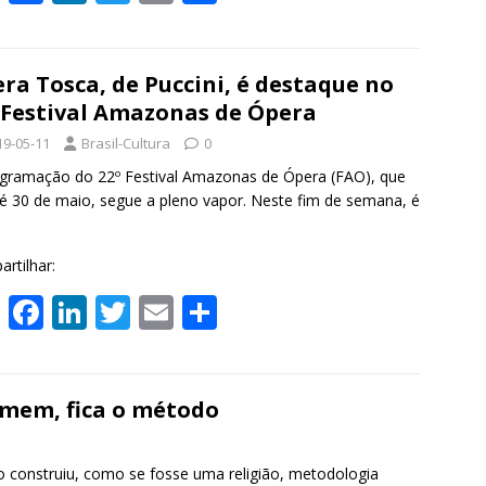
h
ac
n
w
m
h
at
e
k
itt
ai
ar
s
b
e
er
l
e
ra Tosca, de Puccini, é destaque no
 Festival Amazonas de Ópera
A
o
dI
19-05-11
Brasil-Cultura
0
p
o
n
gramação do 22º Festival Amazonas de Ópera (FAO), que
p
k
té 30 de maio, segue a pleno vapor. Neste fim de semana, é
rtilhar:
W
F
Li
T
E
S
h
ac
n
w
m
h
at
e
k
itt
ai
ar
s
b
e
er
l
e
omem, fica o método
A
o
dI
p
o
n
ro construiu, como se fosse uma religião, metodologia