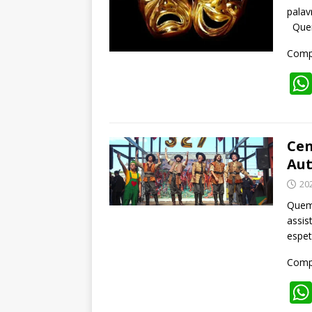
palav
Quem
Compa
Cen
Aut
20
Quem 
assis
espet
Compa