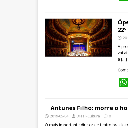
Ópe
22º
20
A pro
vai a
a
[…]
Compa
Antunes Filho: morre o h
2019-05-04
Brasil-Cultura
0
O mais importante diretor de teatro brasilei