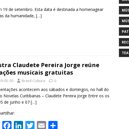
 19 de setembro. Esta data é destinada a homenagear
MÚS
igas da humanidade,
[…]
MÚS
PAT
REC
TEA
tra Claudete Pereira Jorge reúne
ações musicais gratuitas
19-05-30
Brasil-Cultura
0
entações acontecem aos sábados e domingos, no hall do
o Novelas Curitibanas – Claudete Pereira Jorge Entre os os
05 de junho e 07
[…]
rtilhar:
W
F
Li
T
E
S