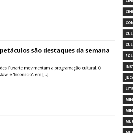
CIN
CIN
CON
CUL
CUL
petáculos são destaques da semana
FOL
INS
ades Funarte movimentam a programação cultural. O
low’ e ‘Incônscio’, em
[…]
JUC
LIT
MIN
MIN
MUS
MUS