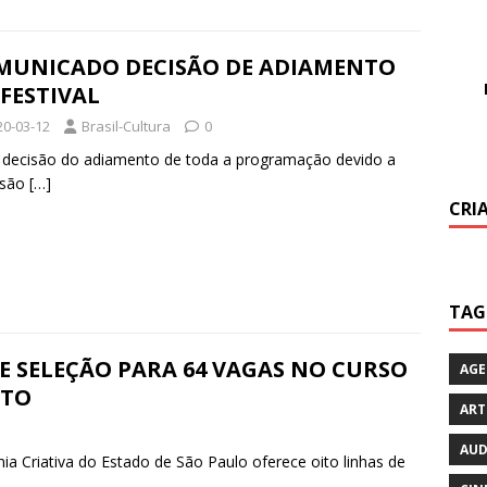
h
ac
n
w
m
h
at
e
k
itt
ai
ar
s
b
e
er
l
e
MUNICADO DECISÃO DE ADIAMENTO
FESTIVAL
A
o
dI
20-03-12
Brasil-Cultura
0
p
o
n
 a decisão do adiamento de toda a programação devido a
p
k
isão
[…]
CRI
TAG
E SELEÇÃO PARA 64 VAGAS NO CURSO
AG
ITO
ART
AUD
mia Criativa do Estado de São Paulo oferece oito linhas de