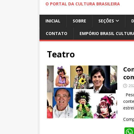
O PORTAL DA CULTURA BRASILEIRA
INICIAL
SOBRE
SEÇÕES
CONTATO
EMPÓRIO BRASIL CULTUR
Teatro
Com
com
20
Pesqu
conte
estre
Compa