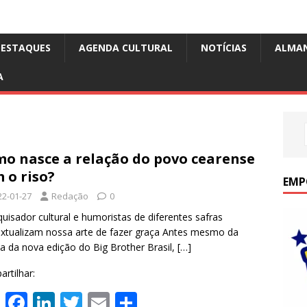
DESTAQUES
AGENDA CULTURAL
NOTÍCIAS
ALMA
A
o nasce a relação do povo cearense
 o riso?
EMP
22-01-27
Redação
0
isador cultural e humoristas de diferentes safras
xtualizam nossa arte de fazer graça Antes mesmo da
ia da nova edição do Big Brother Brasil,
[…]
rtilhar:
W
F
Li
T
E
S