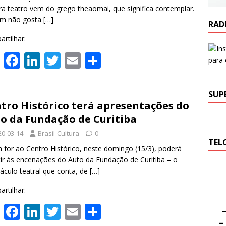
p
k
ra teatro vem do grego theaomai, que significa contemplar.
 não gosta
[…]
RAD
rtilhar:
W
F
Li
T
E
S
h
ac
n
w
m
h
at
e
k
itt
ai
ar
SUP
s
b
e
er
l
e
tro Histórico terá apresentações do
o da Fundação de Curitiba
A
o
dI
20-03-14
Brasil-Cultura
0
p
o
n
TEL
for ao Centro Histórico, neste domingo (15/3), poderá
p
k
tir às encenações do Auto da Fundação de Curitiba – o
áculo teatral que conta, de
[…]
rtilhar:
W
F
Li
T
E
S
–
–