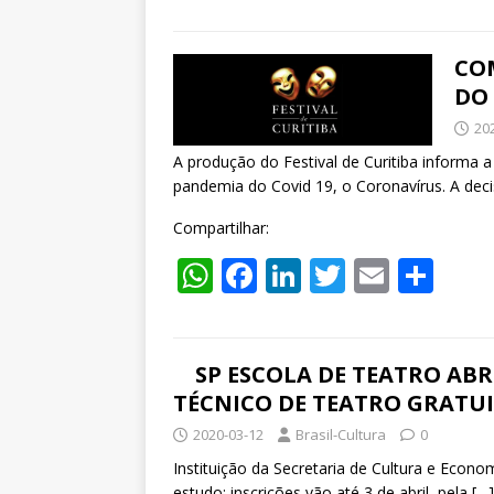
CO
DO 
20
A produção do Festival de Curitiba informa
pandemia do Covid 19, o Coronavírus. A dec
Compartilhar:
W
F
Li
T
E
S
h
ac
n
w
m
h
at
e
k
itt
ai
ar
s
b
e
er
l
e
SP ESCOLA DE TEATRO ABR
TÉCNICO DE TEATRO GRATU
A
o
dI
2020-03-12
Brasil-Cultura
0
p
o
n
Instituição da Secretaria de Cultura e Econo
p
k
estudo; inscrições vão até 3 de abril, pela
[…]