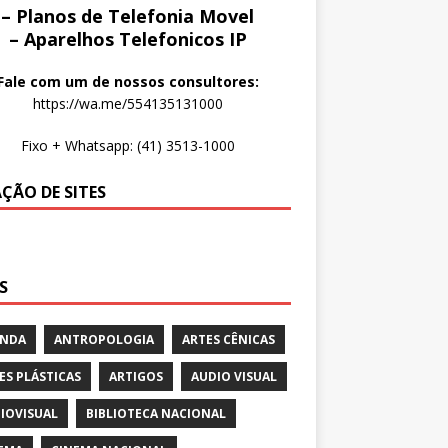
– Planos de Telefonia Movel
– Aparelhos Telefonicos IP
Fale com um de nossos consultores:
https://wa.me/554135131000
Fixo + Whatsapp: (41) 3513-1000
AÇÃO DE SITES
S
ENDA
ANTROPOLOGIA
ARTES CÊNICAS
ES PLÁSTICAS
ARTIGOS
AUDIO VISUAL
IOVISUAL
BIBLIOTECA NACIONAL