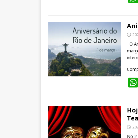
Ani
20
O Ani
março
inte
Compa
Hoj
Tea
20
No 2