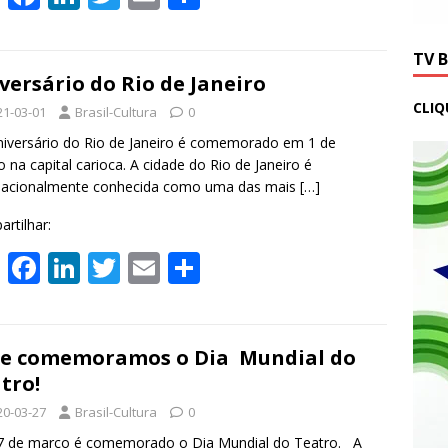
h
ac
n
w
m
h
at
e
k
itt
ai
ar
TV 
s
b
e
er
l
e
versário do Rio de Janeiro
CLIQ
A
o
dI
21-03-01
Brasil-Cultura
0
p
o
n
versário do Rio de Janeiro é comemorado em 1 de
 na capital carioca. A cidade do Rio de Janeiro é
p
k
rnacionalmente conhecida como uma das mais
[…]
rtilhar:
W
F
Li
T
E
S
h
ac
n
w
m
h
at
e
k
itt
ai
ar
s
b
e
er
l
e
e comemoramos o Dia Mundial do
tro!
A
o
dI
20-03-27
Brasil-Cultura
0
p
o
n
7 de março é comemorado o Dia Mundial do Teatro. A