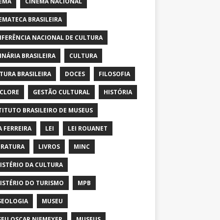
EMA
CINEMA NACIONAL
EMATECA BRASILEIRA
FERÊNCIA NACIONAL DE CULTURA
INÁRIA BRASILEIRA
CULTURA
TURA BRASILEIRA
DOCES
FILOSOFIA
CLORE
GESTÃO CULTURAL
HISTÓRIA
TITUTO BRASILEIRO DE MUSEUS
A FERREIRA
LEI
LEI ROUANET
ERATURA
LIVROS
MINC
ISTÉRIO DA CULTURA
ISTÉRIO DO TURISMO
MPB
EOLOGIA
MUSEU
EU OSCAR NIEMEYER
MUSEUS