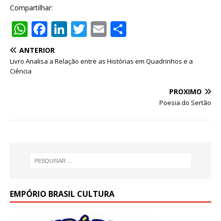
Compartilhar:
W
F
Li
T
E
S
h
a
n
w
m
h
ANTERIOR
at
c
k
it
ai
ar
Livro Analisa a Relação entre as Histórias em Quadrinhos e a
s
e
e
te
l
e
Ciência
A
b
dI
r
PRÓXIMO
p
o
n
Poesia do Sertão
p
o
k
EMPÓRIO BRASIL CULTURA