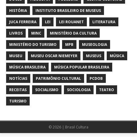
HISTÓRIA
INSTITUTO BRASILEIRO DE MUSEUS
JUCA FERREIRA
LEI
LEI ROUANET
LITERATURA
LIVROS
MINC
MINISTÉRIO DA CULTURA
MINISTÉRIO DO TURISMO
MPB
MUSEOLOGIA
MUSEU
MUSEU OSCAR NIEMEYER
MUSEUS
MÚSICA
MÚSICA BRASILEIRA
MÚSICA POPULAR BRASILEIRA
NOTÍCIAS
PATRIMÔNIO CULTURAL
PCDOB
RECEITAS
SOCIALISMO
SOCIOLOGIA
TEATRO
TURISMO
© 2026 | Brasil Cultura