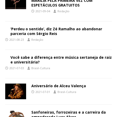
MARÍLIA PELA PRIMEIRA VEZ COM
ESPETÁCULOS GRATUITOS
2021-09-04
Redação
‘Perdeu o sentido’, diz Zé Ramalho ao abandonar
parceria com Sérgio Reis
2021-08-23
Redação
Você sabe a diferença entre música sertaneja de raiz
e universitária?
2021-07-03
Brasil-Cultura
Aniversário de Alceu Valença
2021-07-01
Brasil-Cultura
Sanfoneiras, forrozeiras e a carreira da
empoderada Lucy Alves