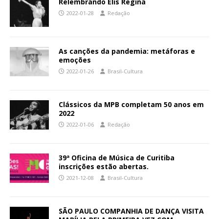
Relembrando Elis Regina
2022-01-28
Redação
As canções da pandemia: metáforas e
emoções
2022-01-26
Brasil-Cultura
Clássicos da MPB completam 50 anos em
2022
2022-01-06
Redação
39ª Oficina de Música de Curitiba
inscrições estão abertas.
2021-12-08
Brasil-Cultura
SÃO PAULO COMPANHIA DE DANÇA VISITA