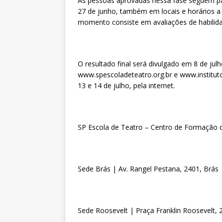
As pessoas aprovadas nessa fase seguem pa
27 de junho, também em locais e horários a
momento consiste em avaliações de habilidad
O resultado final será divulgado em 8 de jul
www.spescoladeteatro.org.br e www.instituto
13 e 14 de julho, pela internet.
SP Escola de Teatro – Centro de Formação d
Sede Brás | Av. Rangel Pestana, 2401, Brás
Sede Roosevelt | Praça Franklin Roosevelt,