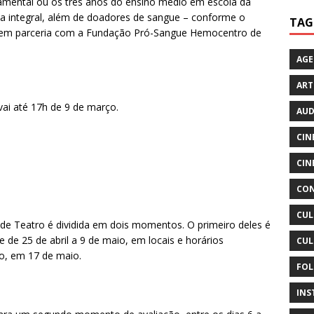
mental ou os três anos do ensino médio em escola da
ta integral, além de doadores de sangue – conforme o
TAG
la em parceria com a Fundação Pró-Sangue Hemocentro de
AG
ART
vai até 17h de 9 de março.
AUD
CIN
CIN
CON
CUL
 de Teatro é dividida em dois momentos. O primeiro deles é
de 25 de abril a 9 de maio, em locais e horários
CUL
ão, em 17 de maio.
FOL
INS