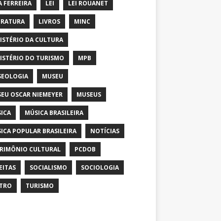
A FERREIRA
LEI
LEI ROUANET
ERATURA
LIVROS
MINC
ISTÉRIO DA CULTURA
ISTÉRIO DO TURISMO
MPB
EOLOGIA
MUSEU
EU OSCAR NIEMEYER
MUSEUS
ICA
MÚSICA BRASILEIRA
ICA POPULAR BRASILEIRA
NOTÍCIAS
RIMÔNIO CULTURAL
PCDOB
EITAS
SOCIALISMO
SOCIOLOGIA
TRO
TURISMO