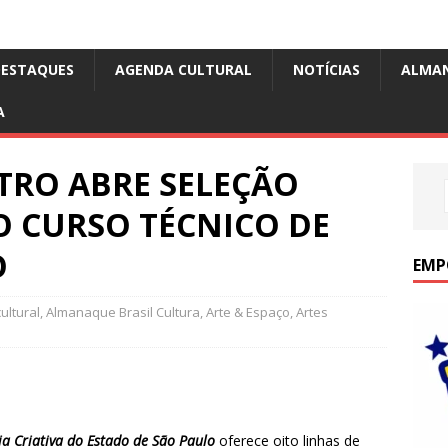
DESTAQUES
AGENDA CULTURAL
NOTÍCIAS
ALMA
A
ATRO ABRE SELEÇÃO
O CURSO TÉCNICO DE
O
EMP
ultural
,
Almanaque Brasil Cultura
,
Arte & Espaço
,
Artes
a Criativa do Estado de São Paulo
oferece oito linhas de