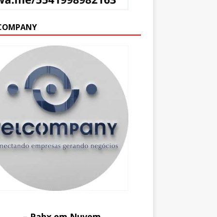
COMPANY
– Pabx em Nuvem