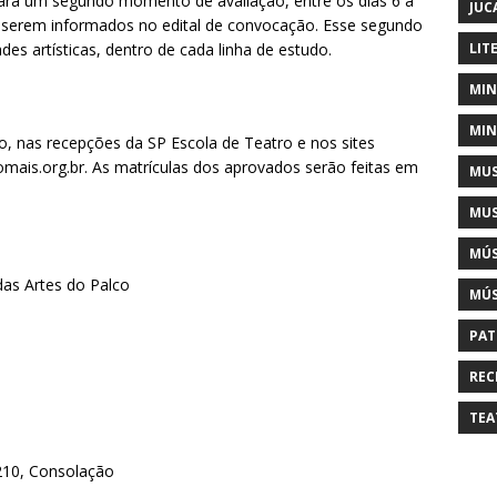
ra um segundo momento de avaliação, entre os dias 6 a
JUC
 serem informados no edital de convocação. Esse segundo
LIT
es artísticas, dentro de cada linha de estudo.
MIN
MIN
ho, nas recepções da SP Escola de Teatro e nos sites
mais.org.br. As matrículas dos aprovados serão feitas em
MUS
MUS
MÚS
as Artes do Palco
MÚS
PAT
REC
TEA
 210, Consolação