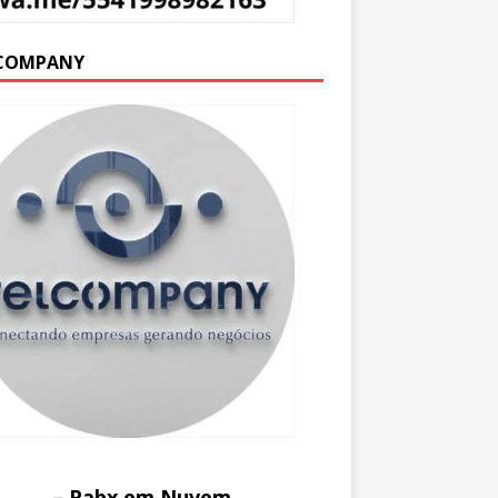
COMPANY
– Pabx em Nuvem