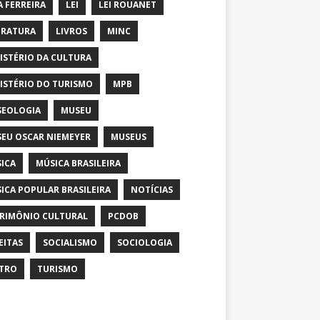
A FERREIRA
LEI
LEI ROUANET
ERATURA
LIVROS
MINC
ISTÉRIO DA CULTURA
ISTÉRIO DO TURISMO
MPB
EOLOGIA
MUSEU
EU OSCAR NIEMEYER
MUSEUS
ICA
MÚSICA BRASILEIRA
ICA POPULAR BRASILEIRA
NOTÍCIAS
RIMÔNIO CULTURAL
PCDOB
EITAS
SOCIALISMO
SOCIOLOGIA
TRO
TURISMO