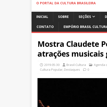
O PORTAL DA CULTURA BRASILEIRA
INICIAL
SOBRE
SEÇÕES
CONTATO
EMPÓRIO BRASIL CULTUR
Mostra Claudete P
atrações musicais 
2019-05-30
Brasil-Cultura
Agenda c
Cultura Popular
,
Destaques
0