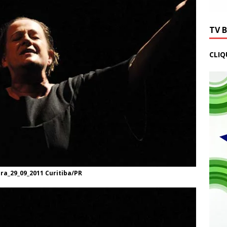
TV 
CLIQ
ira_29_09_2011 Curitiba/PR