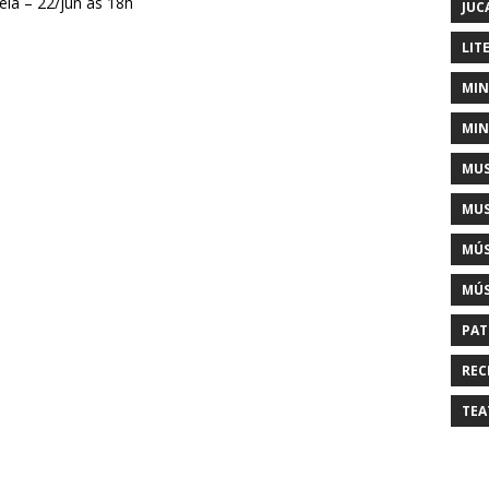
ela – 22/jun às 18h
JUC
LIT
MIN
MIN
MUS
MUS
MÚS
MÚS
PAT
REC
TEA