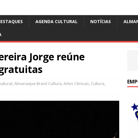
DESTAQUES
AGENDA CULTURAL
NOTÍCIAS
ALMA
A
ereira Jorge reúne
gratuitas
EMP
ultural
,
Almanaque Brasil Cultura
,
Artes Cênicas
,
Cultura
,