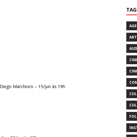
TAG
AG
ART
AUD
CIN
CIN
CON
Diego Marchioro – 15/jun às 19h
CUL
CUL
FOL
INS