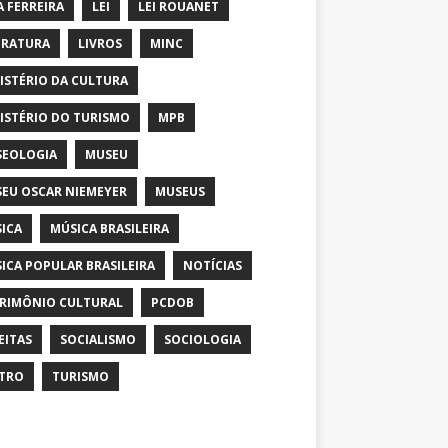
A FERREIRA
LEI
LEI ROUANET
ERATURA
LIVROS
MINC
ISTÉRIO DA CULTURA
ISTÉRIO DO TURISMO
MPB
EOLOGIA
MUSEU
EU OSCAR NIEMEYER
MUSEUS
ICA
MÚSICA BRASILEIRA
ICA POPULAR BRASILEIRA
NOTÍCIAS
RIMÔNIO CULTURAL
PCDOB
EITAS
SOCIALISMO
SOCIOLOGIA
TRO
TURISMO