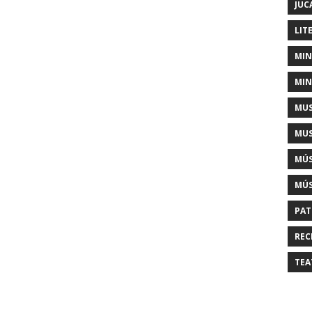
JUC
LIT
MIN
MIN
MUS
MUS
MÚS
MÚS
PAT
REC
TEA