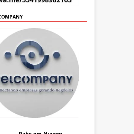
COMPANY
– Pabx em Nuvem