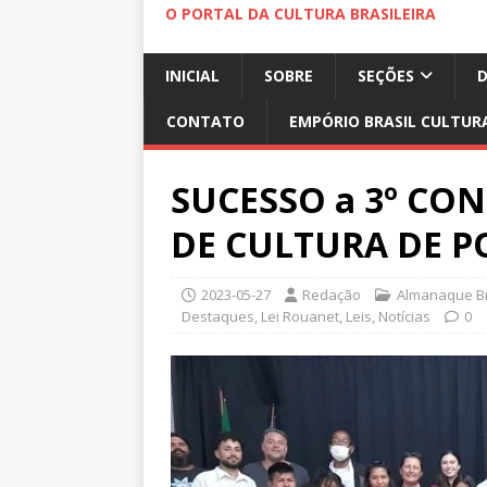
O PORTAL DA CULTURA BRASILEIRA
INICIAL
SOBRE
SEÇÕES
CONTATO
EMPÓRIO BRASIL CULTUR
SUCESSO a 3º CO
DE CULTURA DE 
2023-05-27
Redação
Almanaque Br
Destaques
,
Lei Rouanet
,
Leis
,
Notícias
0