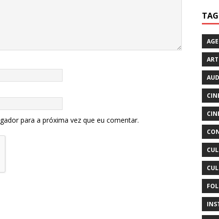
TAG
AG
ART
AUD
CIN
CIN
egador para a próxima vez que eu comentar.
CON
CUL
CUL
FOL
INS