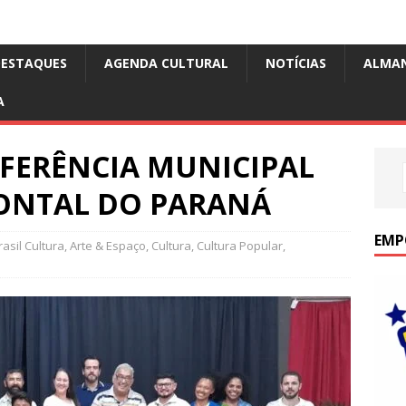
DESTAQUES
AGENDA CULTURAL
NOTÍCIAS
ALMA
A
NFERÊNCIA MUNICIPAL
PONTAL DO PARANÁ
EMP
asil Cultura
,
Arte & Espaço
,
Cultura
,
Cultura Popular
,