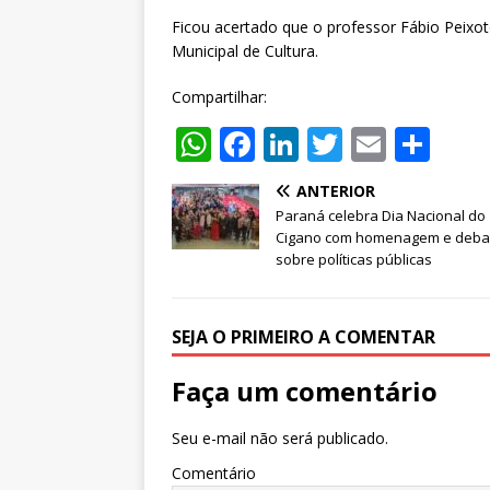
Ficou acertado que o professor Fábio Peix
Municipal de Cultura.
Compartilhar:
W
F
Li
T
E
S
h
a
n
w
m
h
ANTERIOR
at
c
k
it
ai
ar
Paraná celebra Dia Nacional do
s
e
e
te
l
e
Cigano com homenagem e deba
sobre políticas públicas
A
b
dI
r
p
o
n
SEJA O PRIMEIRO A COMENTAR
p
o
k
Faça um comentário
Seu e-mail não será publicado.
Comentário