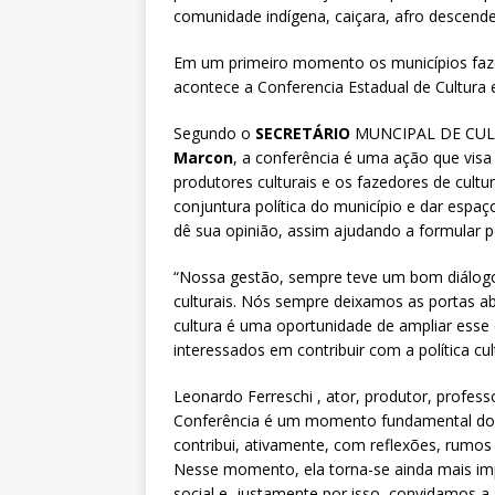
comunidade indígena, caiçara, afro descende
Em um primeiro momento os municípios faze
acontece a Conferencia Estadual de Cultura e
Segundo o
SECRETÁRIO
MUNCIPAL DE CUL
Marcon
, a conferência é uma ação que visa 
produtores culturais e os fazedores de cultu
conjuntura política do município e dar espaço
dê sua opinião, assim ajudando a formular po
“Nossa gestão, sempre teve um bom diálogo
culturais. Nós sempre deixamos as portas ab
cultura é uma oportunidade de ampliar esse 
interessados em contribuir com a política cult
Leonardo Ferreschi , ator, produtor, professo
Conferência é um momento fundamental do pr
contribui, ativamente, com reflexões, rumos 
Nesse momento, ela torna-se ainda mais imp
social e, justamente por isso, convidamos 