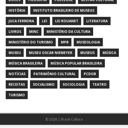
HISTÓRIA
INSTITUTO BRASILEIRO DE MUSEUS
JUCA FERREIRA
LEI
LEI ROUANET
LITERATURA
LIVROS
MINC
MINISTÉRIO DA CULTURA
MINISTÉRIO DO TURISMO
MPB
MUSEOLOGIA
MUSEU
MUSEU OSCAR NIEMEYER
MUSEUS
MÚSICA
MÚSICA BRASILEIRA
MÚSICA POPULAR BRASILEIRA
NOTÍCIAS
PATRIMÔNIO CULTURAL
PCDOB
RECEITAS
SOCIALISMO
SOCIOLOGIA
TEATRO
TURISMO
© 2026 | Brasil Cultura