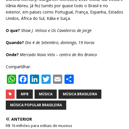
Vânia Abreu. Já fez turnês por quase todo o Brasil e no
exterior, em países como Portugual, França, Espanha, Estados
Unidos, África do Sul, Itália e Suiça.
O que?
Show J. Veloso e Os Cavaleiros de Jorge
Quando?
Dia 4 de Setembro, domingo, 19 horas
Onde?
Mercado Novo Velo – centro de Rio Branco
Compartilhar:
W
F
Li
T
E
S
h
a
n
w
m
h
at
c
k
it
ai
ar
MPB
MÚSICA
MÚSICA BRASILEIRA
s
e
e
te
l
e
MÚSICA POPULAR BRASILEIRA
A
b
dI
r
ANTERIOR
p
o
n
R$ 16 milhões para editais de museus