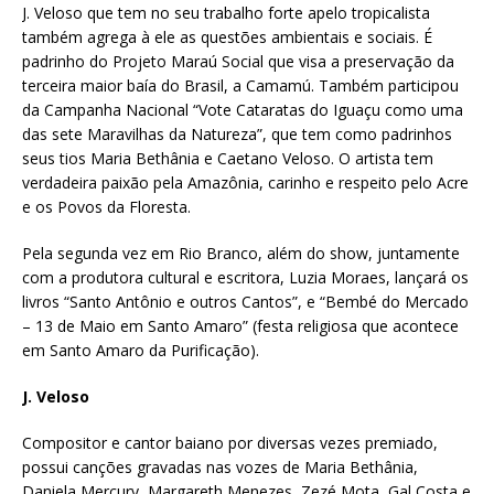
J. Veloso que tem no seu trabalho forte apelo tropicalista
também agrega à ele as questões ambientais e sociais. É
padrinho do Projeto Maraú Social que visa a preservação da
terceira maior baía do Brasil, a Camamú. Também participou
da Campanha Nacional “Vote Cataratas do Iguaçu como uma
das sete Maravilhas da Natureza”, que tem como padrinhos
seus tios Maria Bethânia e Caetano Veloso. O artista tem
verdadeira paixão pela Amazônia, carinho e respeito pelo Acre
e os Povos da Floresta.
Pela segunda vez em Rio Branco, além do show, juntamente
com a produtora cultural e escritora, Luzia Moraes, lançará os
livros “Santo Antônio e outros Cantos”, e “Bembé do Mercado
– 13 de Maio em Santo Amaro” (festa religiosa que acontece
em Santo Amaro da Purificação).
J. Veloso
Compositor e cantor baiano por diversas vezes premiado,
possui canções gravadas nas vozes de Maria Bethânia,
Daniela Mercury, Margareth Menezes, Zezé Mota, Gal Costa e