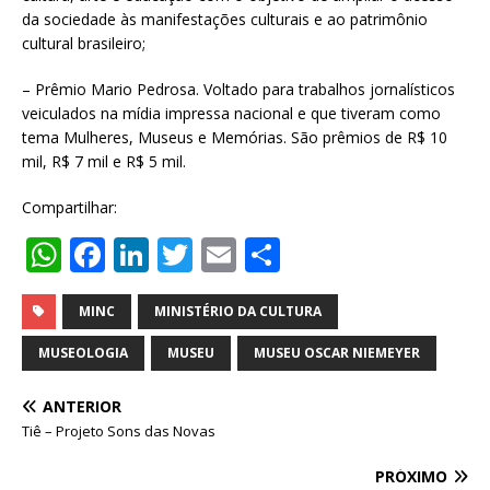
da sociedade às manifestações culturais e ao patrimônio
cultural brasileiro;
– Prêmio Mario Pedrosa. Voltado para trabalhos jornalísticos
veiculados na mídia impressa nacional e que tiveram como
tema Mulheres, Museus e Memórias. São prêmios de R$ 10
mil, R$ 7 mil e R$ 5 mil.
Compartilhar:
W
F
Li
T
E
S
h
a
n
w
m
h
at
c
k
it
ai
ar
MINC
MINISTÉRIO DA CULTURA
s
e
e
te
l
e
MUSEOLOGIA
MUSEU
MUSEU OSCAR NIEMEYER
A
b
dI
r
ANTERIOR
p
o
n
Tiê – Projeto Sons das Novas
p
o
PRÓXIMO