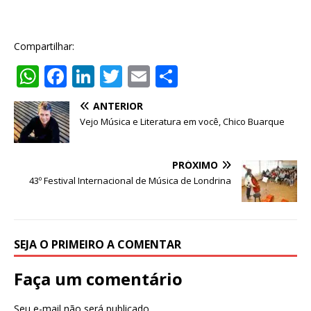
Compartilhar:
W
F
Li
T
E
S
h
a
n
w
m
h
ANTERIOR
at
c
k
it
ai
ar
Vejo Música e Literatura em você, Chico Buarque
s
e
e
te
l
e
A
b
dI
r
PRÓXIMO
p
o
n
43º Festival Internacional de Música de Londrina
p
o
k
SEJA O PRIMEIRO A COMENTAR
Faça um comentário
Seu e-mail não será publicado.