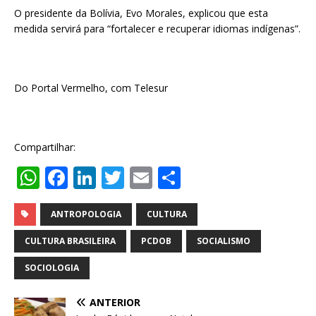
O presidente da Bolívia, Evo Morales, explicou que esta
medida servirá para “fortalecer e recuperar idiomas indígenas”.
Do Portal Vermelho, com Telesur
Compartilhar:
W
F
Li
T
E
S
h
a
n
w
m
h
at
c
k
it
ai
ar
ANTROPOLOGIA
CULTURA
s
e
e
te
l
e
CULTURA BRASILEIRA
PCDOB
SOCIALISMO
A
b
dI
r
SOCIOLOGIA
p
o
n
ANTERIOR
p
o