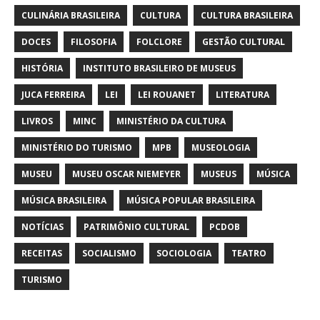
CULINÁRIA BRASILEIRA
CULTURA
CULTURA BRASILEIRA
DOCES
FILOSOFIA
FOLCLORE
GESTÃO CULTURAL
HISTÓRIA
INSTITUTO BRASILEIRO DE MUSEUS
JUCA FERREIRA
LEI
LEI ROUANET
LITERATURA
LIVROS
MINC
MINISTÉRIO DA CULTURA
MINISTÉRIO DO TURISMO
MPB
MUSEOLOGIA
MUSEU
MUSEU OSCAR NIEMEYER
MUSEUS
MÚSICA
MÚSICA BRASILEIRA
MÚSICA POPULAR BRASILEIRA
NOTÍCIAS
PATRIMÔNIO CULTURAL
PCDOB
RECEITAS
SOCIALISMO
SOCIOLOGIA
TEATRO
TURISMO