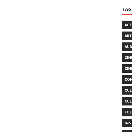
TAG
AG
ART
AUD
CIN
CIN
CON
CUL
CUL
FOL
INS