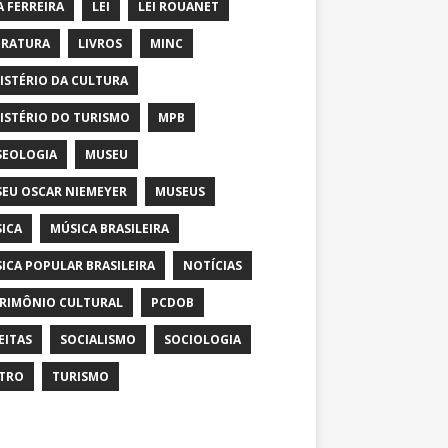
A FERREIRA
LEI
LEI ROUANET
ERATURA
LIVROS
MINC
ISTÉRIO DA CULTURA
ISTÉRIO DO TURISMO
MPB
EOLOGIA
MUSEU
EU OSCAR NIEMEYER
MUSEUS
ICA
MÚSICA BRASILEIRA
ICA POPULAR BRASILEIRA
NOTÍCIAS
RIMÔNIO CULTURAL
PCDOB
EITAS
SOCIALISMO
SOCIOLOGIA
TRO
TURISMO