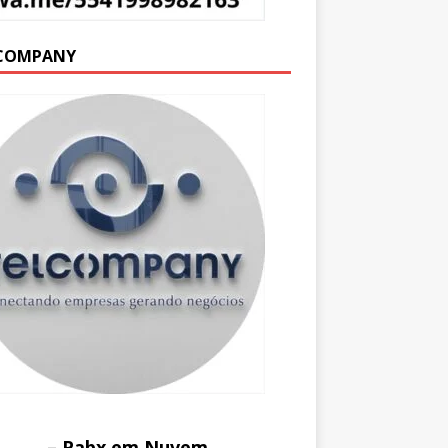
COMPANY
– Pabx em Nuvem