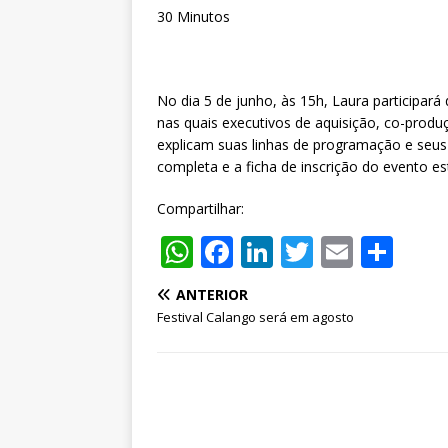
30 Minutos
No dia 5 de junho, às 15h, Laura participar
nas quais executivos de aquisição, co-pro
explicam suas linhas de programação e seu
completa e a ficha de inscrição do evento e
Compartilhar:
W
F
Li
T
E
S
h
a
n
w
m
h
ANTERIOR
at
c
k
it
ai
ar
Festival Calango será em agosto
s
e
e
te
l
e
A
b
dI
r
p
o
n
p
o