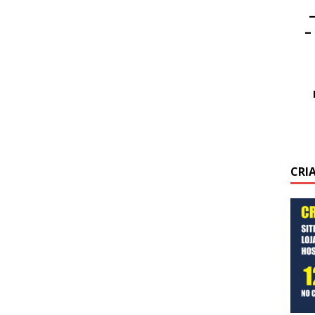
–
–
CRI