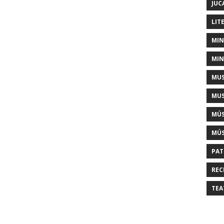
JUC
LIT
MIN
MIN
MUS
MUS
MÚS
MÚS
PAT
REC
TEA