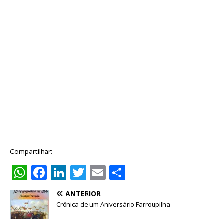
Compartilhar:
W
F
Li
T
E
S
h
a
n
w
m
h
ANTERIOR
at
c
k
it
ai
ar
Crônica de um Aniversário Farroupilha