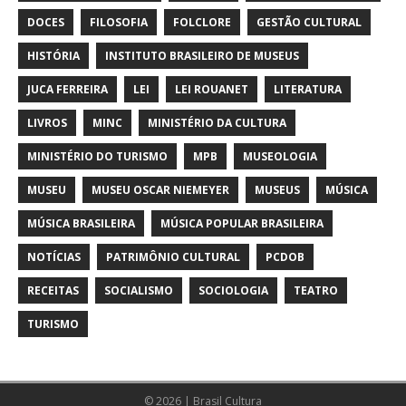
DOCES
FILOSOFIA
FOLCLORE
GESTÃO CULTURAL
HISTÓRIA
INSTITUTO BRASILEIRO DE MUSEUS
JUCA FERREIRA
LEI
LEI ROUANET
LITERATURA
LIVROS
MINC
MINISTÉRIO DA CULTURA
MINISTÉRIO DO TURISMO
MPB
MUSEOLOGIA
MUSEU
MUSEU OSCAR NIEMEYER
MUSEUS
MÚSICA
MÚSICA BRASILEIRA
MÚSICA POPULAR BRASILEIRA
NOTÍCIAS
PATRIMÔNIO CULTURAL
PCDOB
RECEITAS
SOCIALISMO
SOCIOLOGIA
TEATRO
TURISMO
© 2026 | Brasil Cultura