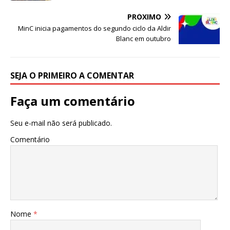
s
e
e
te
l
e
A
b
dI
r
PRÓXIMO
p
o
n
MinC inicia pagamentos do segundo ciclo da Aldir
Blanc em outubro
p
o
k
SEJA O PRIMEIRO A COMENTAR
Faça um comentário
Seu e-mail não será publicado.
Comentário
Nome
*