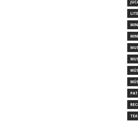
JUC
LIT
MIN
MIN
MUS
MUS
MÚS
MÚS
PAT
REC
TEA