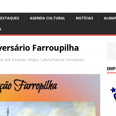
DESTAQUES
AGENDA CULTURAL
NOTÍCIAS
ALMA
A
ersário Farroupilha
al
,
Arte & Espaço
,
Artigos
,
Cultura Popular
,
Destaques
,
EMP