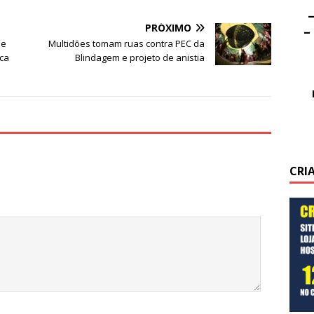
–
PRÓXIMO
–
de
Multidões tomam ruas contra PEC da
ica
Blindagem e projeto de anistia
CRI