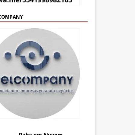
COMPANY
– Pabx em Nuvem