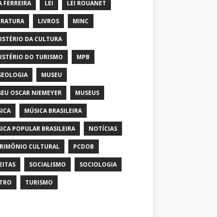
A FERREIRA
LEI
LEI ROUANET
ERATURA
LIVROS
MINC
ISTÉRIO DA CULTURA
ISTÉRIO DO TURISMO
MPB
EOLOGIA
MUSEU
EU OSCAR NIEMEYER
MUSEUS
ICA
MÚSICA BRASILEIRA
ICA POPULAR BRASILEIRA
NOTÍCIAS
RIMÔNIO CULTURAL
PCDOB
EITAS
SOCIALISMO
SOCIOLOGIA
TRO
TURISMO