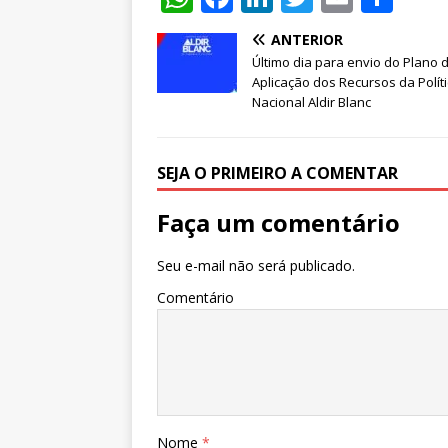
h
a
n
w
m
h
ANTERIOR
at
c
k
it
ai
ar
Último dia para envio do Plano 
s
e
e
te
l
e
Aplicação dos Recursos da Polít
Nacional Aldir Blanc
A
b
dI
r
p
o
n
SEJA O PRIMEIRO A COMENTAR
p
o
k
Faça um comentário
Seu e-mail não será publicado.
Comentário
Nome
*