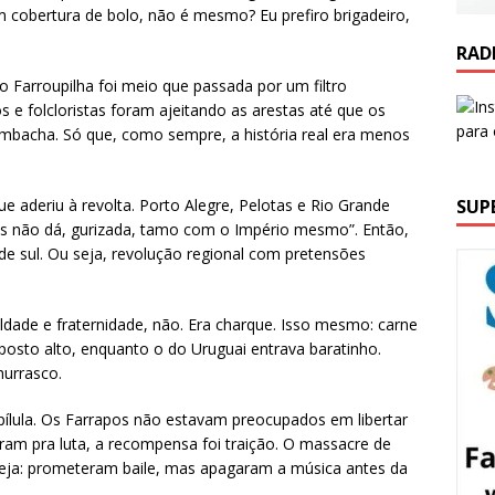
 cobertura de bolo, não é mesmo? Eu prefiro brigadeiro,
RAD
 Farroupilha foi meio que passada por um filtro
cos e folcloristas foram ajeitando as arestas até que os
mbacha. Só que, como sempre, a história real era menos
SUP
ue aderiu à revolta. Porto Alegre, Pelotas e Rio Grande
as não dá, gurizada, tamo com o Império mesmo”. Então,
tade sul. Ou seja, revolução regional com pretensões
ldade e fraternidade, não. Era charque. Isso mesmo: carne
osto alto, enquanto o do Uruguai entrava baratinho.
hurrasco.
ílula. Os Farrapos não estavam preocupados em libertar
ram pra luta, a recompensa foi traição. O massacre de
eja: prometeram baile, mas apagaram a música antes da