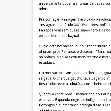
aniversariante pode falar umas verdades com
adoro!
Pra começar: a imagem heroica da Revolução
“Instagram do século XIX”. Escritores, políti
Farrapos virassem quase super-heróis de bo
épica e bem mais bagual.
Outro detalhe: não foi o Rio Grande inteiro q
olharam pros Farrapos e disseram: “Bah, m
na prática, a coisa ficou mais restrita à me
estaduais.
E a motivação? Bom, não era liberdade, igua
salgada. O charque gaúcho tava pagando imp
Resultado: revolta tributária com cheiro de c
Quanto à escravidão… melhor não dourar a p
escravos. E quando negros e indígenas entra
Porongos é a lembrança amarga disso. Ou s
primeira vaneira.