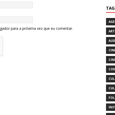
TAG
AG
egador para a próxima vez que eu comentar.
ART
AUD
CIN
CIN
CON
CUL
CUL
FOL
INS