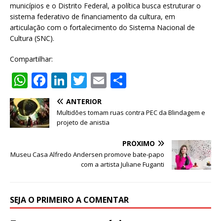
municípios e o Distrito Federal, a política busca estruturar o
sistema federativo de financiamento da cultura, em
articulação com o fortalecimento do Sistema Nacional de
Cultura (SNC).
Compartilhar:
W
F
Li
T
E
S
h
a
n
w
m
h
ANTERIOR
at
c
k
it
ai
ar
Multidões tomam ruas contra PEC da Blindagem e
s
e
e
te
l
e
projeto de anistia
A
b
dI
r
PRÓXIMO
p
o
n
Museu Casa Alfredo Andersen promove bate-papo
com a artista Juliane Fuganti
p
o
k
SEJA O PRIMEIRO A COMENTAR