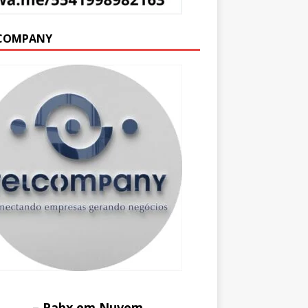
COMPANY
– Pabx em Nuvem