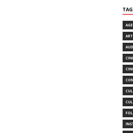
TAG
AG
ART
AUD
CIN
CIN
CON
CUL
CUL
FOL
INS