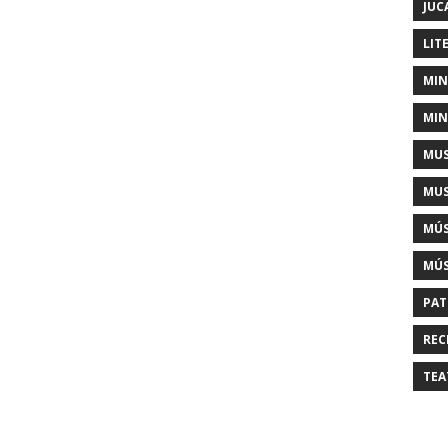
JUC
LIT
MIN
MIN
MUS
MUS
MÚS
MÚS
PAT
REC
TEA