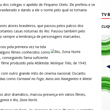
os colegas o apelido de Pequeno Otelo. Ele preferiu e se
brasileirado e dando a ele o nome pelo qual se tornaria
TV 
s atores brasileiros, que passou pelos palcos dos
CLIQ
ortantes casas noturnas do Rio. Passou também pelo
ando sempre a lembrança de personagens marcantes.
ceu pela primeira vez na tela
 alguns filmes conhecidos como
, conseguindo fama suficiente
filme produzido pela Atlântida:
Moleque Tião
, de 1943.
om outro grande mito do cinema nacional: Oscarito.
hadas como
Carnaval no Fogo
,
Aviso aos Navegantes
e
Matar
ator dramático, marcou presença em vários filmes,
Agonia
e
Rio, Zona Norte
.