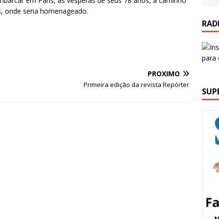
arcar em Paris, às vésperas de seus 78 anos, a caminho
s, onde seria homenageado.
RAD
PRÓXIMO
Primeira edição da revista Repórter
SUP