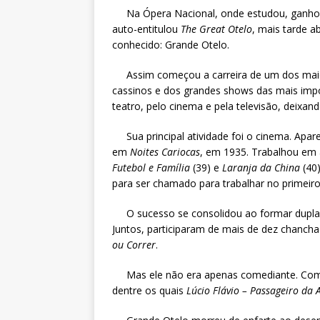
Na Ópera Nacional, onde estudou, ganhou d
auto-entitulou
The Great Otelo
, mais tarde a
conhecido: Grande Otelo.
Assim começou a carreira de um dos maiore
cassinos e dos grandes shows das mais imp
teatro, pelo cinema e pela televisão, deix
Sua principal atividade foi o cinema. Apare
em
Noites Cariocas
, em 1935. Trabalhou em
Futebol e Família
(39) e
Laranja da China
(40)
para ser chamado para trabalhar no primeiro 
O sucesso se consolidou ao formar dupla c
Juntos, participaram de mais de dez chanc
ou Correr
.
Mas ele não era apenas comediante. Como 
dentre os quais
Lúcio Flávio – Passageiro da 