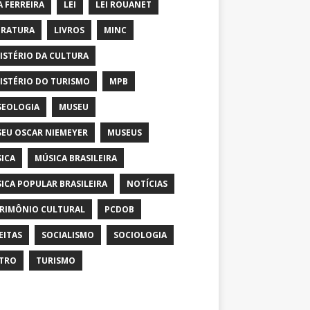
A FERREIRA
LEI
LEI ROUANET
ERATURA
LIVROS
MINC
ISTÉRIO DA CULTURA
ISTÉRIO DO TURISMO
MPB
EOLOGIA
MUSEU
EU OSCAR NIEMEYER
MUSEUS
ICA
MÚSICA BRASILEIRA
ICA POPULAR BRASILEIRA
NOTÍCIAS
RIMÔNIO CULTURAL
PCDOB
EITAS
SOCIALISMO
SOCIOLOGIA
TRO
TURISMO