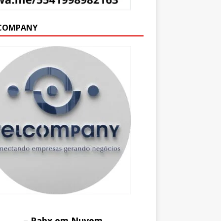
COMPANY
– Pabx em Nuvem