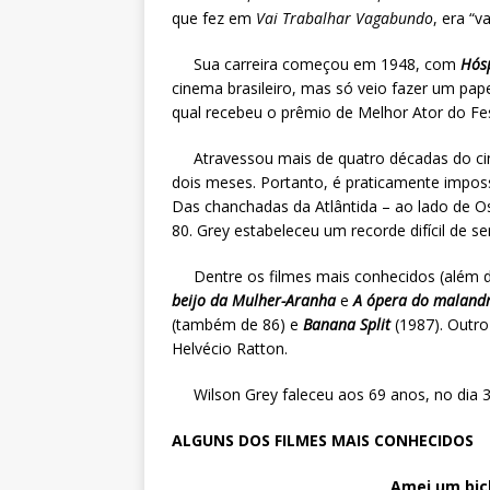
que fez em
Vai Trabalhar Vagabundo
, era “
Sua carreira começou em 1948, com
Hós
cinema brasileiro, mas só veio fazer um pap
qual recebeu o prêmio de Melhor Ator do Fest
Atravessou mais de quatro décadas do cin
dois meses. Portanto, é praticamente impossí
Das chanchadas da Atlântida – ao lado de O
80. Grey estabeleceu um recorde difícil de se
Dentre os filmes mais conhecidos (além d
beijo da Mulher-Aranha
e
A ópera do maland
(também de 86) e
Banana Split
(1987). Outro
Helvécio Ratton.
Wilson Grey faleceu aos 69 anos, no dia 3 
ALGUNS DOS FILMES MAIS CONHECIDOS
Amei um bic