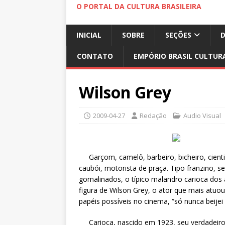
O PORTAL DA CULTURA BRASILEIRA
INICIAL
SOBRE
SEÇÕES
CONTATO
EMPÓRIO BRASIL CULTUR
Wilson Grey
2009-04-27
Redação
Audio Visual
Garçom, camelô, barbeiro, bicheiro, cienti
caubói, motorista de praça. Tipo franzino, 
gomalinados, o típico malandro carioca dos 
figura de Wilson Grey, o ator que mais atuo
papéis possíveis no cinema, “só nunca beijei 
Carioca, nascido em 1923, seu verdadeiro