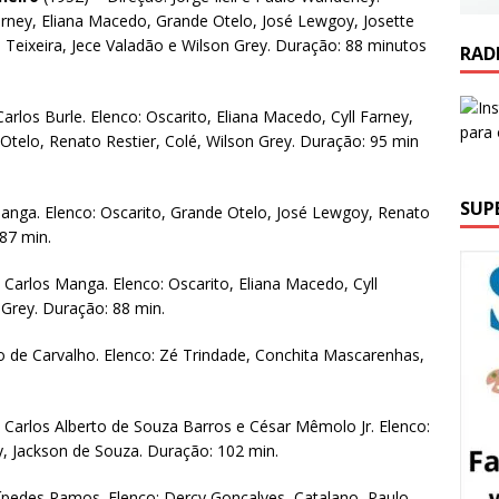
Farney, Eliana Macedo, Grande Otelo, José Lewgoy, Josette
o Teixeira, Jece Valadão e Wilson Grey. Duração: 88 minutos
RAD
Carlos Burle. Elenco: Oscarito, Eliana Macedo, Cyll Farney,
telo, Renato Restier, Colé, Wilson Grey. Duração: 95 min
SUP
Manga. Elenco: Oscarito, Grande Otelo, José Lewgoy, Renato
 87 min.
 Carlos Manga. Elenco: Oscarito, Eliana Macedo, Cyll
 Grey. Duração: 88 min.
io de Carvalho. Elenco: Zé Trindade, Conchita Mascarenhas,
 Carlos Alberto de Souza Barros e César Mêmolo Jr. Elenco:
, Jackson de Souza. Duração: 102 min.
rípedes Ramos. Elenco: Dercy Gonçalves, Catalano, Paulo