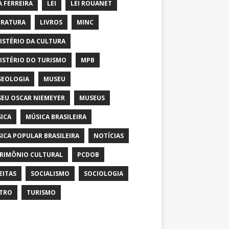
A FERREIRA
LEI
LEI ROUANET
ERATURA
LIVROS
MINC
ISTÉRIO DA CULTURA
ISTÉRIO DO TURISMO
MPB
EOLOGIA
MUSEU
EU OSCAR NIEMEYER
MUSEUS
ICA
MÚSICA BRASILEIRA
ICA POPULAR BRASILEIRA
NOTÍCIAS
RIMÔNIO CULTURAL
PCDOB
EITAS
SOCIALISMO
SOCIOLOGIA
TRO
TURISMO