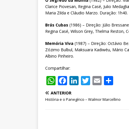
O Segredo da Múmia
(1982) – Direção: Iv
Clarice Piovesan, Regina Casé, Julio Medagli
Maria Zilda e Cláudio Marzo. Duração: 1h40.
Brás Cubas
(1986) – Direção: Júlio Bressan
Regina Casé, Wilson Grey, Thelma Reston, C
Memória Viva
(1987) – Direção: Octávio Be
Zózimo Bulbul, Maksuara Kadiwéu, Mário Car
Albino Pinheiro.
Compartilhar:
W
F
Li
T
E
S
h
a
n
w
m
h
ANTERIOR
at
c
k
it
ai
ar
História e o Panegírico – Walmor Marcellino
s
e
e
te
l
e
A
b
dI
r
p
o
n