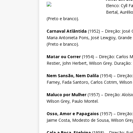
Elenco: Cyll 
Bertal, Auréli
(Preto e branco).
Carnaval Atlântida
(1952) – Direção: José 
Maria Antonieta Pons, José Lewgoy, Grande O
(Preto e branco).
Matar ou Correr
(1954) – Direção: Carlos 
Restier, John Herbert, Wilson Grey. Duração:
Nem Sansão, Nem Dalila
(1954) – Direção:
Farney, Fada Santoro, Carlos Cotrim, Wilson
Maluco por Mulher
(1957) – Direção: Aloís
Wilson Grey, Paulo Montel.
Osso, Amor e Papagaios
(1957) – Direção:
Jaime Costa, Modesto de Sousa, Wilson Grey
Cala a Boca, Etelvina
(1958) – Direção: Eu