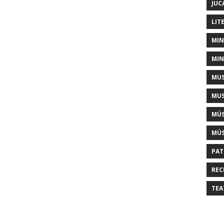
JUC
LIT
MIN
MIN
MUS
MUS
MÚS
MÚS
PAT
REC
TEA