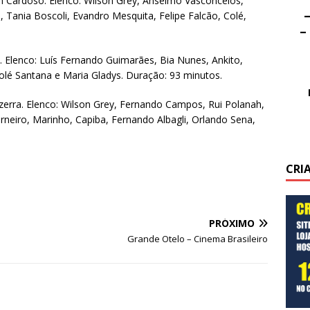
an Cardoso. Elenco: Wilson Grey, Anselmo Vasconcelos,
–
a, Tania Boscoli, Evandro Mesquita, Felipe Falcão, Colé,
–
e. Elenco: Luís Fernando Guimarães, Bia Nunes, Ankito,
olé Santana e Maria Gladys. Duração: 93 minutos.
zerra. Elenco: Wilson Grey, Fernando Campos, Rui Polanah,
neiro, Marinho, Capiba, Fernando Albagli, Orlando Sena,
CRI
PRÓXIMO
Grande Otelo – Cinema Brasileiro