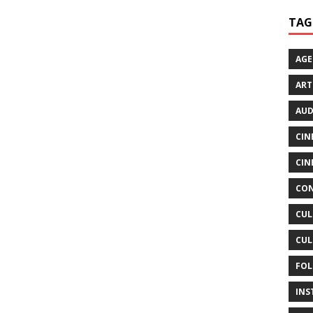
TAG
AG
ART
AUD
CIN
CIN
CON
CUL
CUL
FOL
INS