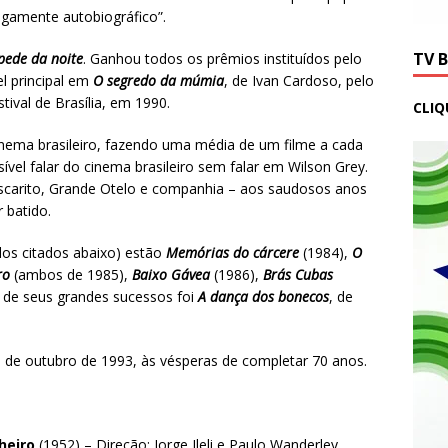
vagamente autobiográfico”.
TV 
pede da noite
. Ganhou todos os prêmios instituídos pelo
el principal em
O segredo da múmia
, de Ivan Cardoso, pelo
ival de Brasília, em 1990.
CLIQ
ema brasileiro, fazendo uma média de um filme a cada
vel falar do cinema brasileiro sem falar em Wilson Grey.
scarito, Grande Otelo e companhia – aos saudosos anos
r batido.
os citados abaixo) estão
Memórias do cárcere
(1984),
O
ro
(ambos de 1985),
Baixo Gávea
(1986),
Brás Cubas
 de seus grandes sucessos foi
A dança dos bonecos
, de
de outubro de 1993, às vésperas de completar 70 anos.
heiro
(1952) – Direção: Jorge Ileli e Paulo Wanderley.