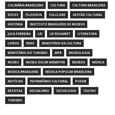
CULINÁRIA BRASILEIRA
CULTURA
CULTURA BRASILEIRA
DOCES
FILOSOFIA
FOLCLORE
GESTÃO CULTURAL
HISTÓRIA
INSTITUTO BRASILEIRO DE MUSEUS
JUCA FERREIRA
LEI
LEI ROUANET
LITERATURA
LIVROS
MINC
MINISTÉRIO DA CULTURA
MINISTÉRIO DO TURISMO
MPB
MUSEOLOGIA
MUSEU
MUSEU OSCAR NIEMEYER
MUSEUS
MÚSICA
MÚSICA BRASILEIRA
MÚSICA POPULAR BRASILEIRA
NOTÍCIAS
PATRIMÔNIO CULTURAL
PCDOB
RECEITAS
SOCIALISMO
SOCIOLOGIA
TEATRO
TURISMO