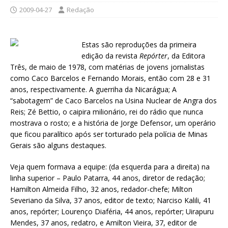
2009-04-27
Redação
Estas são reproduções da primeira
edição da revista
Repórter
, da Editora
Três, de maio de 1978, com matérias de jovens jornalistas
como Caco Barcelos e Fernando Morais, então com 28 e 31
anos, respectivamente. A guerriha da Nicarágua; A
“sabotagem” de Caco Barcelos na Usina Nuclear de Angra dos
Reis; Zé Bettio, o caipira milionário, rei do rádio que nunca
mostrava o rosto; e a história de Jorge Defensor, um operário
que ficou paralítico após ser torturado pela polícia de Minas
Gerais são alguns destaques.
Veja quem formava a equipe: (da esquerda para a direita) na
linha superior – Paulo Patarra, 44 anos, diretor de redação;
Hamilton Almeida Filho, 32 anos, redador-chefe; Milton
Severiano da Silva, 37 anos, editor de texto; Narciso Kalili, 41
anos, repórter; Lourenço Diaféria, 44 anos, repórter; Uirapuru
Mendes, 37 anos, redatro, e Amilton Vieira, 37, editor de