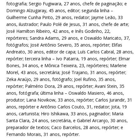
fotografia; Sergio Fugiwara, 27 anos, chefe de paginação; e
Domingo Alzugaray, 45 anos, editor; segunda linha –
Guilherme Cunha Pinto, 29 anos, redator; Jayme Leão, 33
anos, ilustrador; Paulo Polé de Jesus, 31 anos, chefe de arte;
José Hamilton Ribeiro, 42 anos, e Inês Godinho, 22,
repórteres; Sandra Adams, 29 anos, e Oswaldo Maricato, 37,
fotógrafos; José Antônio Severo, 35 anos, repórter; Elifas
Andreato, 30 anos, editor de capa; Luís Carlos Cabral, 28 anos,
repórter; terceira linha – Ivo Patarra, 19 anos, repórter; Elmar
Bones, 34 anos, e Mônica Teixeira, 23, repórteres; Marlene
Morel, 43 anos, secretária; José Trajano, 31 anos, repórter;
Zeka Araújo, 29 anos, fotógrafo; Joel Rufino, 35 anos,
repórter; Palmério Dora, 29 anos, repórter; Avani Stein, 35
anos, fotógrafa; última linha – Oswaldo Masiero, 46 anos,
produtor; Lana Novikow, 33 anos, repórter; Carlos Jurandir, 31
anos, repórter e Antônio Carlos Couto, 31, redator; Jota, 19
anos, cartunista; Hiro Ishikawa, 33 anos, paginador; Maria
Santa Clara, 24 anos, secretária, e Gabriel Arcanjo, 30 anos,
preparador de textos; Caco Barcelos, 28 anos, repórter; e
Fernando Morais, 31 anos, repórter.