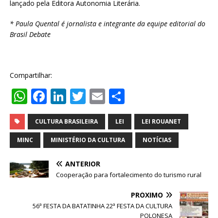
lançado pela Editora Autonomia Literária.
* Paula Quental é jornalista e integrante da equipe editorial do
Brasil Debate
Compartilhar:
W
F
Li
T
E
S
h
a
n
w
m
h
at
c
k
it
ai
ar
CULTURA BRASILEIRA
LEI
LEI ROUANET
s
e
e
te
l
e
MINC
MINISTÉRIO DA CULTURA
NOTÍCIAS
A
b
dI
r
ANTERIOR
p
o
n
Cooperação para fortalecimento do turismo rural
p
o
PRÓXIMO
k
56ª FESTA DA BATATINHA 22ª FESTA DA CULTURA
POLONESA