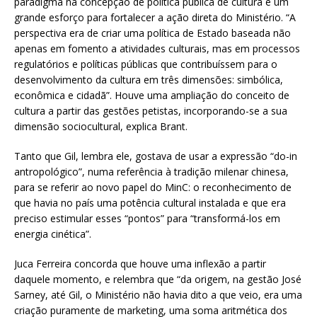
paradigma na concepção de política pública de cultura e um
grande esforço para fortalecer a ação direta do Ministério. “A
perspectiva era de criar uma política de Estado baseada não
apenas em fomento a atividades culturais, mas em processos
regulatórios e políticas públicas que contribuíssem para o
desenvolvimento da cultura em três dimensões: simbólica,
econômica e cidadã”. Houve uma ampliação do conceito de
cultura a partir das gestões petistas, incorporando-se a sua
dimensão sociocultural, explica Brant.
Tanto que Gil, lembra ele, gostava de usar a expressão “do-in
antropológico”, numa referência à tradição milenar chinesa,
para se referir ao novo papel do MinC: o reconhecimento de
que havia no país uma potência cultural instalada e que era
preciso estimular esses “pontos” para “transformá-los em
energia cinética”.
Juca Ferreira concorda que houve uma inflexão a partir
daquele momento, e relembra que “da origem, na gestão José
Sarney, até Gil, o Ministério não havia dito a que veio, era uma
criação puramente de marketing, uma soma aritmética dos