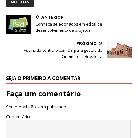
s
e
e
te
l
e
NOTÍCIAS
A
b
dI
r
ANTERIOR
p
o
n
Conheça selecionados em edital de
p
o
desenvolvimento de projetos
k
PRÓXIMO
Assinado contrato com OS para gestão da
Cinemateca Brasileira
SEJA O PRIMEIRO A COMENTAR
Faça um comentário
Seu e-mail não será publicado.
Comentário