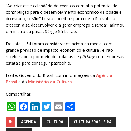
“Ao criar esse calendário de eventos com alto potencial de
contribuição para o desenvolvimento econômico da cidade e
do estado, o MinC busca contribuir para que o Rio volte a
crescer, a se desenvolver e a gerar emprego e renda”, afirmou
o ministro da pasta, Sérgio Sá Leitão.
Do total, 154 foram considerados acima da média, com
grande previsão de impacto econômico e cultural, e irão
receber apoio por meio de rodadas de
pitching
com empresas
estatais para conseguir patrocínio.
Fonte: Governo do Brasil, com informações da
Agência
Brasil
e do
Ministério da Cultura
Compartilhar:
W
F
Li
T
E
S
h
a
n
w
m
h
at
c
k
it
ai
ar
AGENDA
CULTURA
CULTURA BRASILEIRA