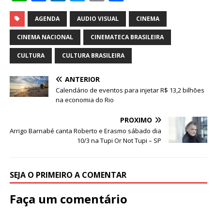
h
a
n
w
m
h
at
c
k
it
ai
ar
AGENDA
AUDIO VISUAL
CINEMA
s
e
e
te
l
e
CINEMA NACIONAL
CINEMATECA BRASILEIRA
A
b
dI
r
CULTURA
CULTURA BRASILEIRA
p
o
n
ANTERIOR
p
o
Calendário de eventos para injetar R$ 13,2 bilhões
k
na economia do Rio
PRÓXIMO
Arrigo Barnabé canta Roberto e Erasmo sábado dia
10/3 na Tupi Or Not Tupi – SP
SEJA O PRIMEIRO A COMENTAR
Faça um comentário