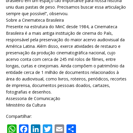
brasileiro em um espaço tão importante para nossa história
uniu duas pastas de peso. Precisamos buscar essa articulação
sempre que possível”, observou.
Sobre a Cinemateca Brasileira
Presente na estrutura do MinC desde 1984, a Cinemateca
Brasileira é a mais antiga instituição de cinema do País,
responsável pela preservação do maior acervo audiovisual da
América Latina. Além disso, exerce atividades de restauro e
preservação da produção cinematográfica nacional, cujo
acervo conta com cerca de 245 mil rolos de filmes, entre
longas, curtas e cinejornais. Ainda compõem o patrimônio da
entidade cerca de 1 milhão de documentos relacionados à
área do audiovisual, como livros, roteiros, periódicos, recortes
de imprensa, documentos pessoais doados, cartazes,
fotografias e desenhos.
Assessoria de Comunicação
Ministério da Cultura
Compartilhar:
W
F
Li
T
E
S