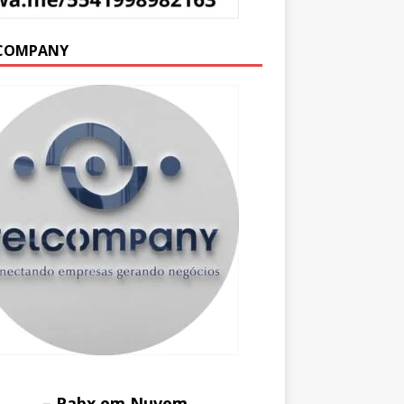
COMPANY
– Pabx em Nuvem