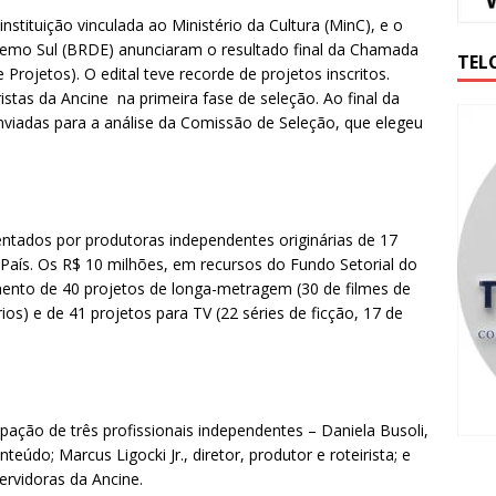
 instituição vinculada ao Ministério da Cultura (MinC), e o
emo Sul (BRDE) anunciaram o resultado final da Chamada
TEL
rojetos). O edital teve recorde de projetos inscritos.
stas da Ancine na primeira fase de seleção. Ao final da
enviadas para a análise da Comissão de Seleção, que elegeu
entados por produtoras independentes originárias de 17
 País. Os R$ 10 milhões, em recursos do Fundo Setorial do
mento de 40 projetos de longa-metragem (30 de filmes de
os) e de 41 projetos para TV (22 séries de ficção, 17 de
ação de três profissionais independentes – Daniela Busoli,
údo; Marcus Ligocki Jr., diretor, produtor e roteirista; e
servidoras da Ancine.