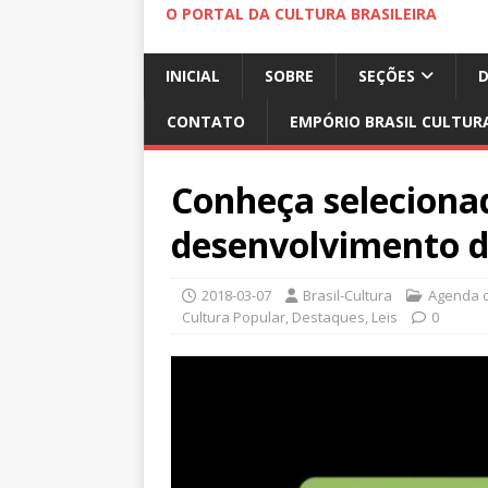
O PORTAL DA CULTURA BRASILEIRA
INICIAL
SOBRE
SEÇÕES
CONTATO
EMPÓRIO BRASIL CULTUR
Conheça seleciona
desenvolvimento d
2018-03-07
Brasil-Cultura
Agenda c
Cultura Popular
,
Destaques
,
Leis
0