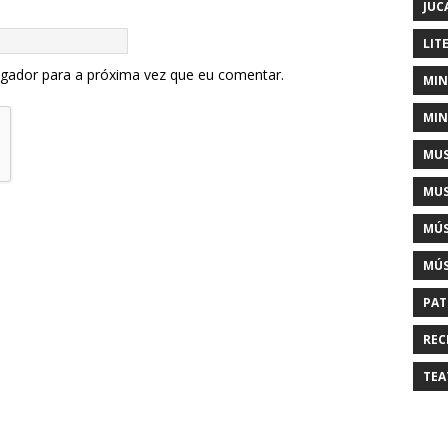
JUC
LIT
egador para a próxima vez que eu comentar.
MIN
MIN
MUS
MUS
MÚS
MÚS
PAT
REC
TEA