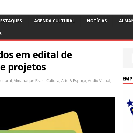
DESTAQUES
AGENDA CULTURAL
NOTÍCIAS
ALMA
A
dos em edital de
e projetos
EMP
ultural
,
Almanaque Brasil Cultura
,
Arte & Espaço
,
Audio Visual
,