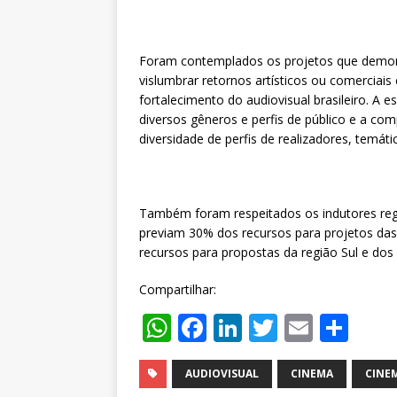
Foram contemplados os projetos que demons
vislumbrar retornos artísticos ou comerciais
fortalecimento do audiovisual brasileiro. A
diversos gêneros e perfis de público e a com
diversidade de perfis de realizadores, temátic
Também foram respeitados os indutores reg
previam 30% dos recursos para projetos das
recursos para propostas da região Sul e dos 
Compartilhar:
W
F
Li
T
E
S
h
a
n
w
m
h
at
c
k
it
ai
ar
AUDIOVISUAL
CINEMA
CINE