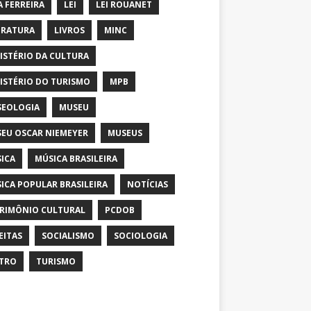
A FERREIRA
LEI
LEI ROUANET
ERATURA
LIVROS
MINC
ISTÉRIO DA CULTURA
ISTÉRIO DO TURISMO
MPB
EOLOGIA
MUSEU
EU OSCAR NIEMEYER
MUSEUS
ICA
MÚSICA BRASILEIRA
ICA POPULAR BRASILEIRA
NOTÍCIAS
RIMÔNIO CULTURAL
PCDOB
EITAS
SOCIALISMO
SOCIOLOGIA
TRO
TURISMO