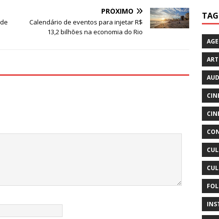
PRÓXIMO
TAG
 de
Calendário de eventos para injetar R$
13,2 bilhões na economia do Rio
AG
ART
AUD
CIN
CIN
CON
CUL
CUL
FOL
INS