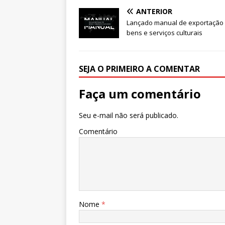
s
e
e
te
l
e
ANTERIOR
A
b
dI
r
Lançado manual de exportação
bens e serviços culturais
p
o
n
p
o
k
SEJA O PRIMEIRO A COMENTAR
Faça um comentário
Seu e-mail não será publicado.
Comentário
Nome
*