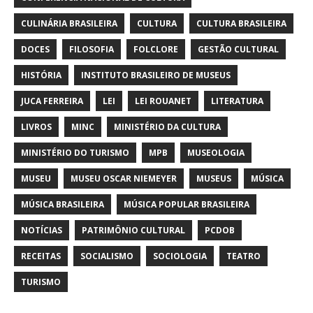
CULINÁRIA BRASILEIRA
CULTURA
CULTURA BRASILEIRA
DOCES
FILOSOFIA
FOLCLORE
GESTÃO CULTURAL
HISTÓRIA
INSTITUTO BRASILEIRO DE MUSEUS
JUCA FERREIRA
LEI
LEI ROUANET
LITERATURA
LIVROS
MINC
MINISTÉRIO DA CULTURA
MINISTÉRIO DO TURISMO
MPB
MUSEOLOGIA
MUSEU
MUSEU OSCAR NIEMEYER
MUSEUS
MÚSICA
MÚSICA BRASILEIRA
MÚSICA POPULAR BRASILEIRA
NOTÍCIAS
PATRIMÔNIO CULTURAL
PCDOB
RECEITAS
SOCIALISMO
SOCIOLOGIA
TEATRO
TURISMO