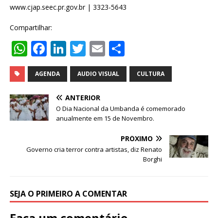
www.cjap.seec.pr.gov.br | 3323-5643
Compartilhar:
W
F
Li
T
E
S
h
a
n
w
m
h
at
c
k
it
ai
ar
AGENDA
AUDIO VISUAL
CULTURA
s
e
e
te
l
e
ANTERIOR
A
b
dI
r
O Dia Nacional da Umbanda é comemorado
anualmente em 15 de Novembro.
p
o
n
p
o
PRÓXIMO
Governo cria terror contra artistas, diz Renato
k
Borghi
SEJA O PRIMEIRO A COMENTAR
Faça um comentário