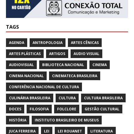
TAGS
AGENDA
ANTROPOLOGIA
ARTES CÊNICAS
ARTES PLÁSTICAS
ARTIGOS
AUDIO VISUAL
AUDIOVISUAL
BIBLIOTECA NACIONAL
CINEMA
CINEMA NACIONAL
CINEMATECA BRASILEIRA
CONFERÊNCIA NACIONAL DE CULTURA
CULINÁRIA BRASILEIRA
CULTURA
CULTURA BRASILEIRA
DOCES
FILOSOFIA
FOLCLORE
GESTÃO CULTURAL
HISTÓRIA
INSTITUTO BRASILEIRO DE MUSEUS
JUCA FERREIRA
LEI
LEI ROUANET
LITERATURA