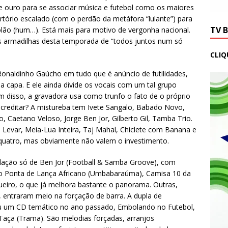
de ouro para se associar música e futebol como os maiores
ertório escalado (com o perdão da metáfora “lulante”) para
TV 
olão (hum…). Está mais para motivo de vergonha nacional.
as armadilhas desta temporada de “todos juntos num só
CLIQ
onaldinho Gaúcho em tudo que é anúncio de futilidades,
 capa. E ele ainda divide os vocais com um tal grupo
ém disso, a gravadora usa como trunfo o fato de o próprio
 acreditar? A mistureba tem Ivete Sangalo, Babado Novo,
 Caetano Veloso, Jorge Ben Jor, Gilberto Gil, Tamba Trio.
 Levar, Meia-Lua Inteira, Taj Mahal, Chiclete com Banana e
quatro, mas obviamente não valem o investimento.
ação só de Ben Jor (Football & Samba Groove), com
mo Ponta de Lança Africano (Umbabaraúma), Camisa 10 da
gueiro, o que já melhora bastante o panorama. Outras,
entraram meio na forçação de barra. A dupla de
u um CD temático no ano passado, Embolando no Futebol,
Taça (Trama). São melodias forçadas, arranjos