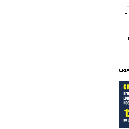
–
–
CRI