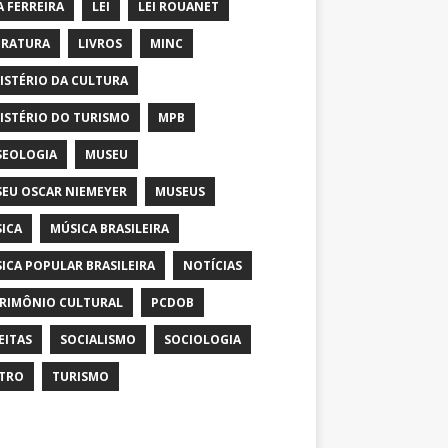
A FERREIRA
LEI
LEI ROUANET
ERATURA
LIVROS
MINC
ISTÉRIO DA CULTURA
ISTÉRIO DO TURISMO
MPB
EOLOGIA
MUSEU
EU OSCAR NIEMEYER
MUSEUS
ICA
MÚSICA BRASILEIRA
ICA POPULAR BRASILEIRA
NOTÍCIAS
RIMÔNIO CULTURAL
PCDOB
EITAS
SOCIALISMO
SOCIOLOGIA
TRO
TURISMO