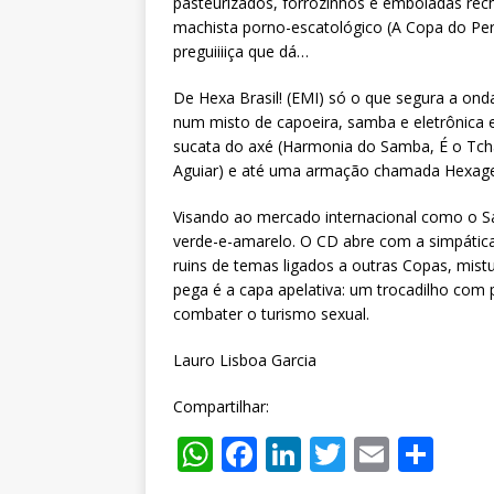
pasteurizados, forrozinhos e emboladas rech
machista porno-escatológico (A Copa do Per
preguiiiiça que dá…
De Hexa Brasil! (EMI) só o que segura a ond
num misto de capoeira, samba e eletrônica e 
sucata do axé (Harmonia do Samba, É o Tchan
Aguiar) e até uma armação chamada Hexagera
Visando ao mercado internacional como o S
verde-e-amarelo. O CD abre com a simpática 
ruins de temas ligados a outras Copas, mist
pega é a capa apelativa: um trocadilho com p
combater o turismo sexual.
Lauro Lisboa Garcia
Compartilhar:
W
F
Li
T
E
S
h
a
n
w
m
h