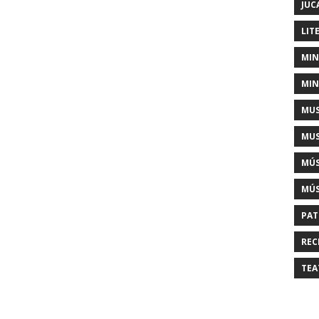
JUC
LIT
MIN
MIN
MUS
MUS
MÚS
MÚS
PAT
REC
TEA