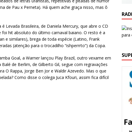
eados de letras ufanistas, repetitivas e pitadas de humor
na de Pau x Perneta). Há quem ache graça nisso, mas ô
RAD
a é Levada Brasileira, de Daniela Mercury, que abre o CD
foi hit absoluto do último carnaval baiano. O resto é a
 e similares), brega de toda espécie (Latino, Frank
das (atenção para o trocadilho “ishperrrto”) da Copa.
SUP
amba Goal, a Warner lançou Play Brazil, outro vexame em
Balé de Berlim, de Gilberto Gil, segue com regravações
ura O Rappa, Jorge Ben Jor e Waldir Azevedo. Mas o que
elada? Como disse o colega Juca Kfouri, assim fica difícil