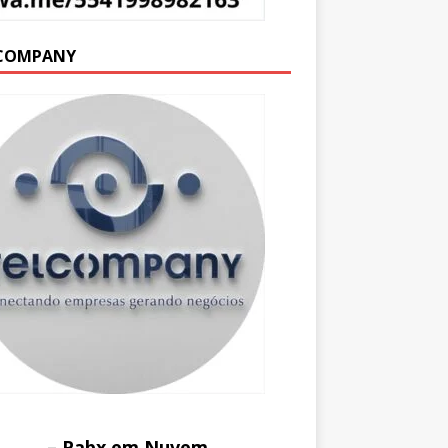
COMPANY
– Pabx em Nuvem