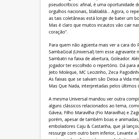
pseudocríticos: afinal, é uma oportunidade 
orgulhos nacionais, blablablá… Agora, o rep
as tais coletâneas está longe de bater um b
Mas é claro que muitos incautos vão cair n
coração”.
Para quem não agüenta mais ver a cara do R
SambaGoal (Universal) tem esse agravante na
Sambatri na faixa de abertura, Goleador. Al
jogador ter escolhido o repertório. Dá para
Jeito Moleque, MC Leozinho, Zeca Pagodinho,
As faixas que se salvam são Deixa a Vida me
Mas Que Nada, interpretadas pelos últimos 
A mesma Universal mandou ver outra compil
alguns clássicos relacionados ao tema, co
Gávea, Filho Maravilha (Fio Maravilha) e Za
porém, apesar de também boas e animadas, 
emboladores Caju & Castanha, que já lanço
ressurge com outro bem inferior, Levante a 