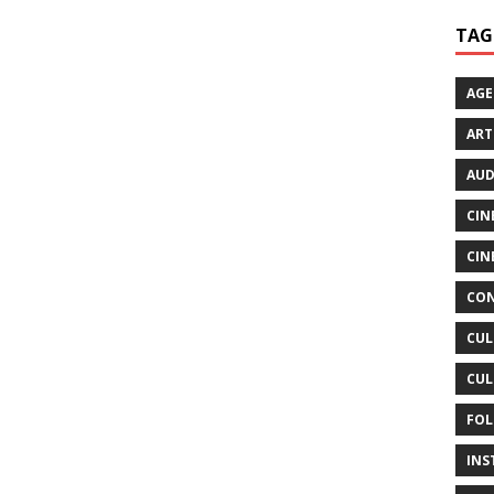
TAG
AG
ART
AUD
CIN
CIN
CON
CUL
CUL
FOL
INS