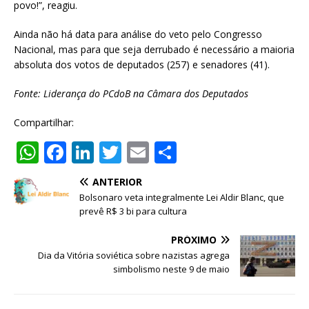
povo!”, reagiu.
Ainda não há data para análise do veto pelo Congresso
Nacional, mas para que seja derrubado é necessário a maioria
absoluta dos votos de deputados (257) e senadores (41).
Fonte: Liderança do PCdoB na Câmara dos Deputados
Compartilhar:
W
F
Li
T
E
S
h
a
n
w
m
h
ANTERIOR
at
c
k
it
ai
ar
Bolsonaro veta integralmente Lei Aldir Blanc, que
s
e
e
te
l
e
prevê R$ 3 bi para cultura
A
b
dI
r
PRÓXIMO
p
o
n
Dia da Vitória soviética sobre nazistas agrega
simbolismo neste 9 de maio
p
o
k