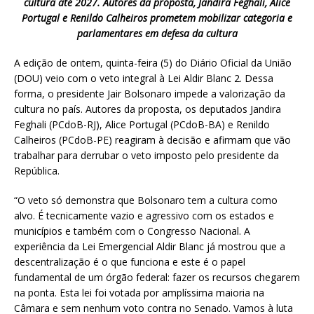
cultura até 2027. Autores da proposta, Jandira Feghali, Alice
Portugal e Renildo Calheiros prometem mobilizar categoria e
parlamentares em defesa da cultura
A edição de ontem, quinta-feira (5) do Diário Oficial da União
(DOU) veio com o veto integral à Lei Aldir Blanc 2. Dessa
forma, o presidente Jair Bolsonaro impede a valorização da
cultura no país. Autores da proposta, os deputados Jandira
Feghali (PCdoB-RJ), Alice Portugal (PCdoB-BA) e Renildo
Calheiros (PCdoB-PE) reagiram à decisão e afirmam que vão
trabalhar para derrubar o veto imposto pelo presidente da
República.
“O veto só demonstra que Bolsonaro tem a cultura como
alvo. É tecnicamente vazio e agressivo com os estados e
municípios e também com o Congresso Nacional. A
experiência da Lei Emergencial Aldir Blanc já mostrou que a
descentralização é o que funciona e este é o papel
fundamental de um órgão federal: fazer os recursos chegarem
na ponta. Esta lei foi votada por amplíssima maioria na
Câmara e sem nenhum voto contra no Senado. Vamos à luta