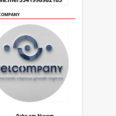
COMPANY
– Pabx em Nuvem