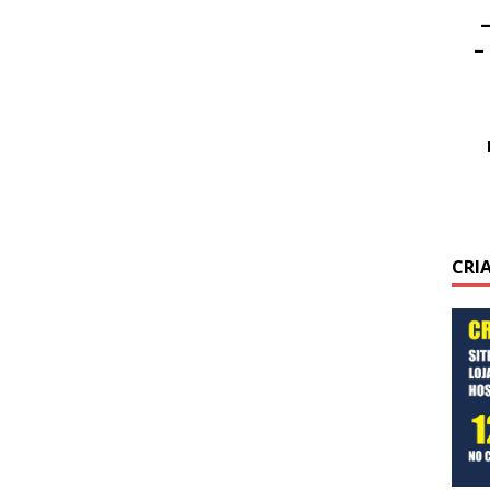
–
–
CRI