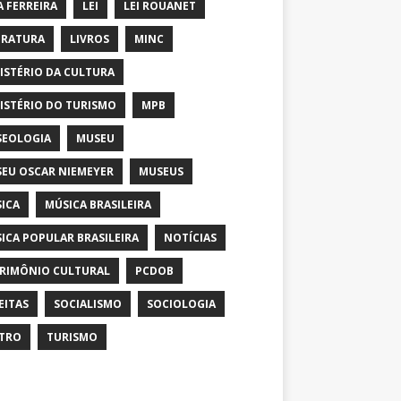
A FERREIRA
LEI
LEI ROUANET
ERATURA
LIVROS
MINC
ISTÉRIO DA CULTURA
ISTÉRIO DO TURISMO
MPB
EOLOGIA
MUSEU
EU OSCAR NIEMEYER
MUSEUS
ICA
MÚSICA BRASILEIRA
ICA POPULAR BRASILEIRA
NOTÍCIAS
RIMÔNIO CULTURAL
PCDOB
EITAS
SOCIALISMO
SOCIOLOGIA
TRO
TURISMO