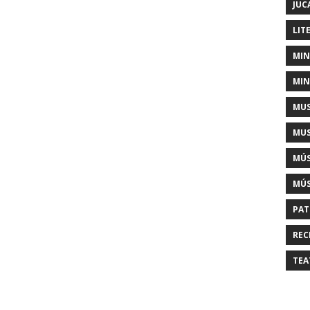
JUC
LIT
MIN
MIN
MUS
MUS
MÚS
MÚS
PAT
REC
TEA