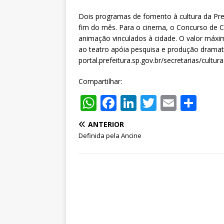
Dois programas de fomento à cultura da Pre
fim do mês. Para o cinema, o Concurso de Co
animação vinculados à cidade. O valor máxi
ao teatro apóia pesquisa e produção dramat
portal.prefeitura.sp.gov.br/secretarias/cultura
Compartilhar:
W
F
Li
T
E
S
h
a
n
w
m
h
ANTERIOR
at
c
k
it
ai
ar
Definida pela Ancine
s
e
e
te
l
e
A
b
dI
r
p
o
n
p
o
k