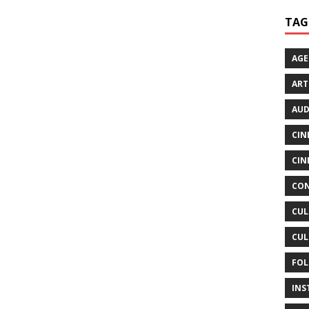
TAG
AG
ART
AUD
CIN
CIN
CON
CUL
CUL
FOL
INS