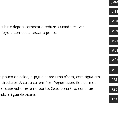
JUC
LIT
MIN
 subir e depois começar a reduzir. Quando estiver
MIN
 fogo e comece a testar o ponto.
MUS
MUS
MÚS
MÚS
m pouco de calda, e jogue sobre uma xícara, com água em
PAT
irculares. A calda cai em fios. Pegue esses fios com os
e fosse vidro, está no ponto. Caso contrário, continue
REC
ndo a água da xícara.
TEA