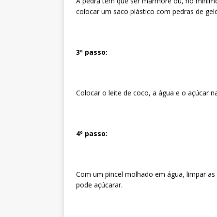
A pedra tem que ser mármore ou, no mínimo,
colocar um saco plástico com pedras de gelo
3º passo:
Colocar o leite de coco, a água e o açúcar n
4º passo:
Com um pincel molhado em água, limpar as bo
pode açúcarar.