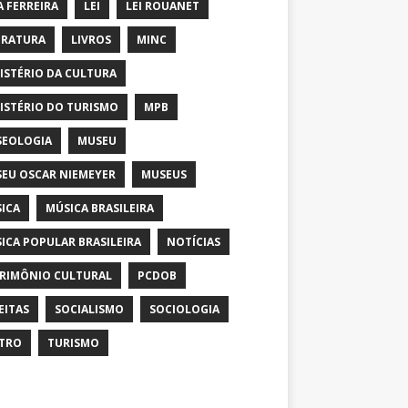
A FERREIRA
LEI
LEI ROUANET
ERATURA
LIVROS
MINC
ISTÉRIO DA CULTURA
ISTÉRIO DO TURISMO
MPB
EOLOGIA
MUSEU
EU OSCAR NIEMEYER
MUSEUS
ICA
MÚSICA BRASILEIRA
ICA POPULAR BRASILEIRA
NOTÍCIAS
RIMÔNIO CULTURAL
PCDOB
EITAS
SOCIALISMO
SOCIOLOGIA
TRO
TURISMO