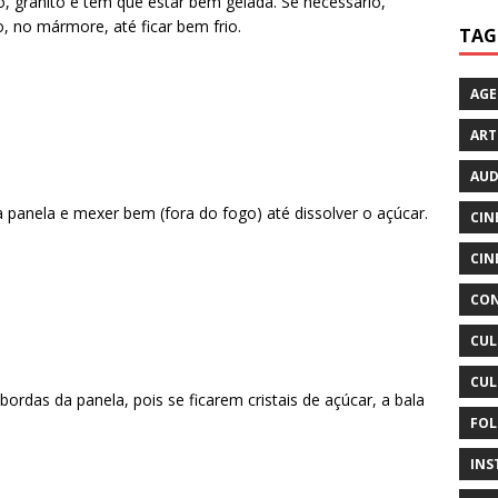
 granito e tem que estar bem gelada. Se necessário,
, no mármore, até ficar bem frio.
TAG
AG
ART
AUD
a panela e mexer bem (fora do fogo) até dissolver o açúcar.
CIN
CIN
CON
CUL
CUL
rdas da panela, pois se ficarem cristais de açúcar, a bala
FOL
INS