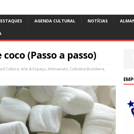
DESTAQUES
AGENDA CULTURAL
NOTÍCIAS
ALMA
A
e coco (Passo a passo)
il Cultura
,
Arte & Espaço
,
Artesanato
,
Culinária Brasileira
,
EMP