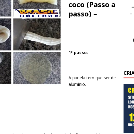
coco (Passo a
–
passo) –
–
1º passo:
CRI
A panela tem que ser de
alumínio.