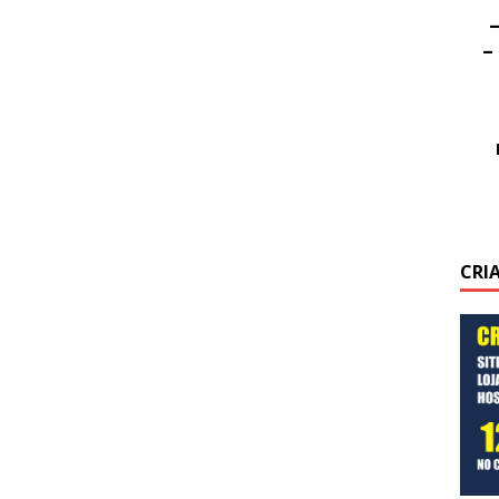
–
–
CRI