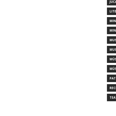
JUC
LIT
MIN
MIN
MUS
MUS
MÚS
MÚS
PAT
REC
TEA