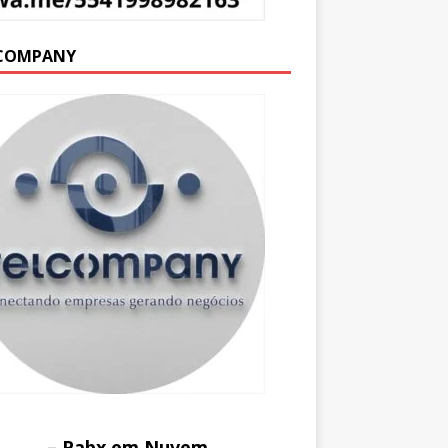
COMPANY
– Pabx em Nuvem