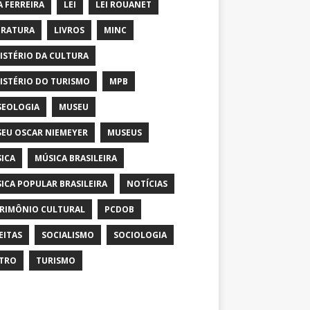
A FERREIRA
LEI
LEI ROUANET
ERATURA
LIVROS
MINC
ISTÉRIO DA CULTURA
ISTÉRIO DO TURISMO
MPB
EOLOGIA
MUSEU
EU OSCAR NIEMEYER
MUSEUS
ICA
MÚSICA BRASILEIRA
ICA POPULAR BRASILEIRA
NOTÍCIAS
RIMÔNIO CULTURAL
PCDOB
EITAS
SOCIALISMO
SOCIOLOGIA
TRO
TURISMO