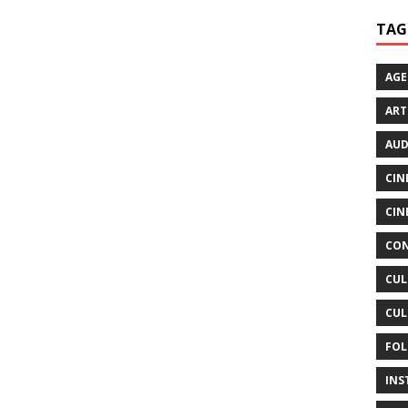
TAG
AG
ART
AUD
CIN
CIN
CON
CUL
CUL
FOL
INS