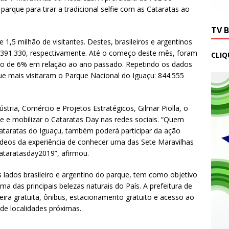
arque para tirar a tradicional selfie com as Cataratas ao
TV 
,5 milhão de visitantes. Destes, brasileiros e argentinos
 e 391.330, respectivamente. Até o começo deste mês, foram
CLIQ
nto de 6% em relação ao ano passado. Repetindo os dados
que mais visitaram o Parque Nacional do Iguaçu: 844.555
tria, Comércio e Projetos Estratégicos, Gilmar Piolla, o
que e mobilizar o Cataratas Day nas redes sociais. “Quem
Cataratas do Iguaçu, também poderá participar da ação
vídeos da experiência de conhecer uma das Sete Maravilhas
ataratasday2019”, afirmou.
s lados brasileiro e argentino do parque, tem como objetivo
ma das principais belezas naturais do País. A prefeitura de
ira gratuita, ônibus, estacionamento gratuito e acesso ao
 de localidades próximas.