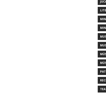
JUC
LIT
MIN
MIN
MUS
MUS
MÚS
MÚS
PAT
REC
TEA