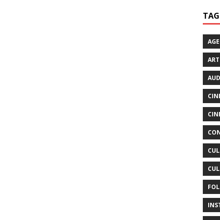
TAG
AG
ART
AUD
CIN
CIN
CON
CUL
CUL
FOL
INS