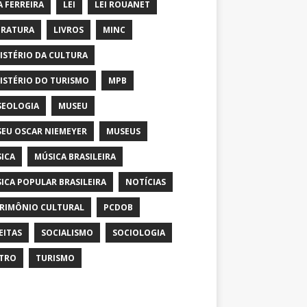
A FERREIRA
LEI
LEI ROUANET
ERATURA
LIVROS
MINC
ISTÉRIO DA CULTURA
ISTÉRIO DO TURISMO
MPB
EOLOGIA
MUSEU
EU OSCAR NIEMEYER
MUSEUS
ICA
MÚSICA BRASILEIRA
ICA POPULAR BRASILEIRA
NOTÍCIAS
RIMÔNIO CULTURAL
PCDOB
EITAS
SOCIALISMO
SOCIOLOGIA
TRO
TURISMO