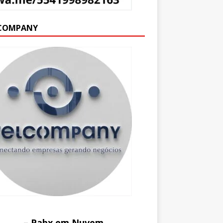
COMPANY
– Pabx em Nuvem