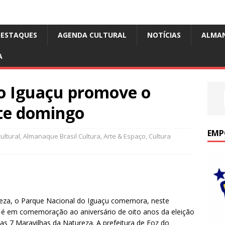
DESTAQUES
AGENDA CULTURAL
NOTÍCIAS
ALMA
A
o Iguaçu promove o
te domingo
EMP
ultural
,
Almanaque Brasil Cultura
,
Arte & Espaço
,
Cultura
reza, o Parque Nacional do Iguaçu comemora, neste
 é em comemoração ao aniversário de oito anos da eleição
 7 Maravilhas da Natureza. A prefeitura de Foz do