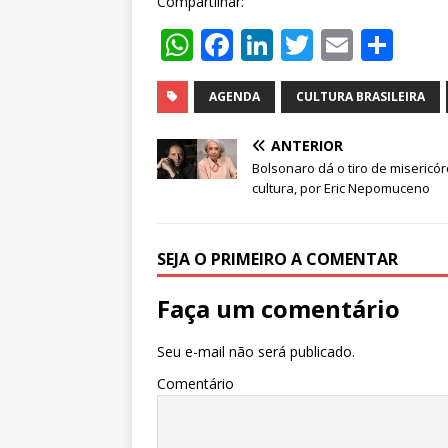
Compartilhar:
W
F
Li
T
E
S
h
a
n
w
m
h
at
c
k
it
ai
ar
AGENDA
CULTURA BRASILEIRA
s
e
e
te
l
e
ANTERIOR
A
b
dI
r
Bolsonaro dá o tiro de misericór
cultura, por Eric Nepomuceno
p
o
n
p
o
k
SEJA O PRIMEIRO A COMENTAR
Faça um comentário
Seu e-mail não será publicado.
Comentário