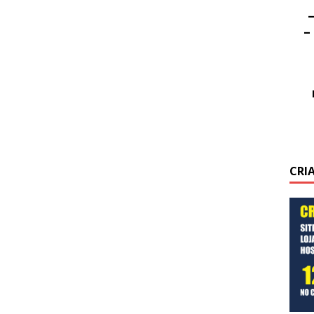
–
–
CRI