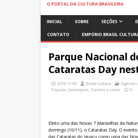
O PORTAL DA CULTURA BRASILEIRA
INICIAL
SOBRE
SEÇÕES
CONTATO
EMPÓRIO BRASIL CULTUR
Parque Nacional d
Cataratas Day nes
2019-11-09
Brasil-Cultura
Agenda c
Popular
,
Destaques
,
Turismo e Lazer
0
Eleito uma das Novas 7 Maravilhas da Natu
domingo (10/11), o Cataratas Day. O evento
das Cataratas do Iguaçu como uma das Novas