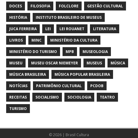
DOCES
FILOSOFIA
FOLCLORE
GESTÃO CULTURAL
HISTÓRIA
INSTITUTO BRASILEIRO DE MUSEUS
JUCA FERREIRA
LEI
LEI ROUANET
LITERATURA
LIVROS
MINC
MINISTÉRIO DA CULTURA
MINISTÉRIO DO TURISMO
MPB
MUSEOLOGIA
MUSEU
MUSEU OSCAR NIEMEYER
MUSEUS
MÚSICA
MÚSICA BRASILEIRA
MÚSICA POPULAR BRASILEIRA
NOTÍCIAS
PATRIMÔNIO CULTURAL
PCDOB
RECEITAS
SOCIALISMO
SOCIOLOGIA
TEATRO
TURISMO
© 2026 | Brasil Cultura