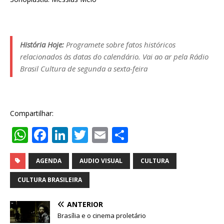
História Hoje:
Programete sobre fatos históricos
relacionados às datas do calendário. Vai ao ar pela Rádio
Brasil Cultura de segunda a sexta-feira
Compartilhar:
W
F
Li
T
E
S
h
a
n
w
m
h
at
c
k
it
ai
ar
AGENDA
AUDIO VISUAL
CULTURA
s
e
e
te
l
e
CULTURA BRASILEIRA
A
b
dI
r
ANTERIOR
p
o
n
Brasília e o cinema proletário