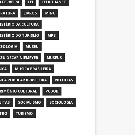
A FERREIRA
LEI
LEI ROUANET
ERATURA
LIVROS
MINC
ISTÉRIO DA CULTURA
ISTÉRIO DO TURISMO
MPB
EOLOGIA
MUSEU
EU OSCAR NIEMEYER
MUSEUS
ICA
MÚSICA BRASILEIRA
ICA POPULAR BRASILEIRA
NOTÍCIAS
RIMÔNIO CULTURAL
PCDOB
EITAS
SOCIALISMO
SOCIOLOGIA
TRO
TURISMO