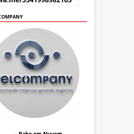
COMPANY
– Pabx em Nuvem