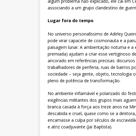
algum problema não explicado, ele cai em C
associando a um grupo clandestino de guerri
Lugar fora do tempo
No universo personalíssimo de Adirley Queir
pode virar capacete de cosmonauta e a pais
paisagem lunar. A ambientação noturna e a 
premiada) ajudam a criar esse vertiginoso d
ancorado em referências precisas: discursos e
trabalhadores de periferia, ruas de bairros 
sociedade – seja gente, objeto, tecnologia 
pleno de potência de transformação.
No ambiente inflamável e polarizado do fes
exigências militantes dos grupos mais ague
branca casada à força aos treze anos na Mi
descabida e cruel, quase como se a diretora
encarnasse a culpa por séculos de escravidã
e atriz coadjuvante (Jai Baptista).