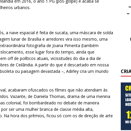
eilândia em 2016, o ano 1 PG (pós-golpe) e acaba se
–
lheiros urbanos.
–
ós, a nave espacial é feita de sucata, uma máscara de solda
agem lunar de Brasília e arredores vira isso mesmo, uma
extraordinária fotografia de Joana Pimenta (também
eslocamento, esse lugar fora do tempo, ainda que
m off de políticos atuais, vicissitudes do dia a dia de
pobres de Ceilândia. A partir do que é descartado em nossa
CRI
obsoleta ou paisagem devastada –, Adirley cria um mundo
tival, acabaram ofuscados os filmes que não atendiam às
rridos. Vazante, de Daniela Thomas, drama de uma menina
nas colonial, foi bombardeado no debate de maneira
, por ser uma mulher branca de classe média alta,
o. Na hora dos prêmios, ficou só com os de direção de arte