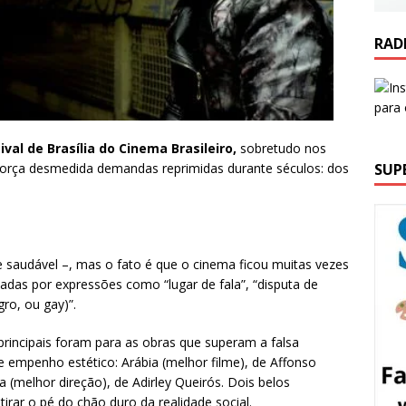
RAD
ival de Brasília do Cinema Brasileiro,
sobretudo nos
SUP
força desmedida demandas reprimidas durante séculos: dos
 saudável –, mas o fato é que o cinema ficou muitas vezes
as por expressões como “lugar de fala”, “disputa de
ro, ou gay)”.
 principais foram para as obras que superam a falsa
e empenho estético: Arábia (melhor filme), de Affonso
 (melhor direção), de Adirley Queirós. Dois belos
irar o pé do chão duro da realidade social.