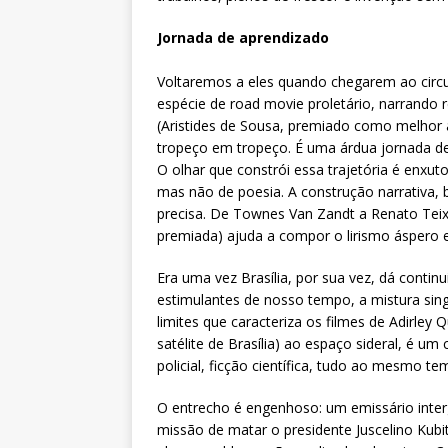
Jornada de aprendizado
Voltaremos a eles quando chegarem ao circui
espécie de road movie proletário, narrando
(Aristides de Sousa, premiado como melhor at
tropeço em tropeço. É uma árdua jornada de
O olhar que constrói essa trajetória é enxut
mas não de poesia. A construção narrativa
precisa. De Townes Van Zandt a Renato Teix
premiada) ajuda a compor o lirismo áspero 
Era uma vez Brasília, por sua vez, dá conti
estimulantes de nosso tempo, a mistura singu
limites que caracteriza os filmes de Adirley Q
satélite de Brasília) ao espaço sideral, é um
policial, ficção científica, tudo ao mesmo te
O entrecho é engenhoso: um emissário interg
missão de matar o presidente Juscelino Kubi