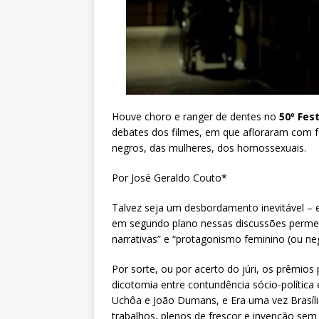
Houve choro e ranger de dentes no
50º Fest
debates dos filmes, em que afloraram com 
negros, das mulheres, dos homossexuais.
Por José Geraldo Couto*
Talvez seja um desbordamento inevitável – e
em segundo plano nessas discussões permead
narrativas” e “protagonismo feminino (ou neg
Por sorte, ou por acerto do júri, os prêmios
dicotomia entre contundência sócio-política 
Uchôa e João Dumans, e Era uma vez Brasília
trabalhos, plenos de frescor e invenção sem t