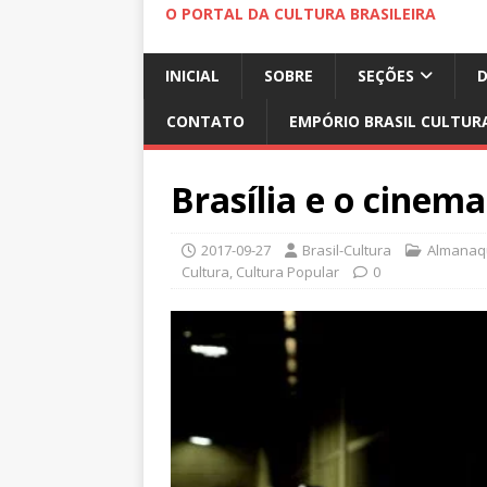
O PORTAL DA CULTURA BRASILEIRA
INICIAL
SOBRE
SEÇÕES
CONTATO
EMPÓRIO BRASIL CULTUR
Brasília e o cinema
2017-09-27
Brasil-Cultura
Almanaqu
Cultura
,
Cultura Popular
0