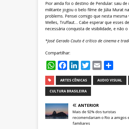
Pior ainda foi o destino de Pendular: saiu 
militante jogou o belo filme de Júlia Murat
problems. Pensei comigo que nesta mesma va
Welles, Truffaut… Cabe esperar que esses d
necessária conquista de visibilidade, e não
*José Gerado Couto é crítico de cinema e tradu
Compartilhar:
W
F
Li
T
E
S
h
a
n
w
m
h
at
c
k
it
ai
ar
ARTES CÊNICAS
AUDIO VISUAL
s
e
e
te
l
e
CULTURA BRASILEIRA
A
b
dI
r
ANTERIOR
p
o
n
Mais de 92% dos turistas
p
o
recomendariam o Rio a amigos 
familiares