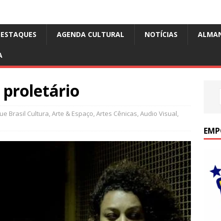
DESTAQUES
AGENDA CULTURAL
NOTÍCIAS
ALMA
A
 proletário
e Brasil Cultura
,
Arte & Espaço
,
Artes Cênicas
,
Audio Visual
,
EMP