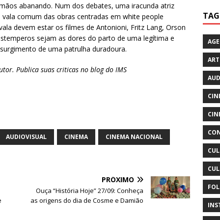
de mãos abanando. Num dos debates, uma iracunda atriz
TAG
 na vala comum das obras centradas em white people
la devem estar os filmes de Antonioni, Fritz Lang, Orson
estemperos sejam as dores do parto de uma legítima e
AG
 o surgimento de uma patrulha duradoura.
ART
tor. Publica suas criticas no blog do IMS
AUD
CIN
CIN
CON
AUDIOVISUAL
CINEMA
CINEMA NACIONAL
CUL
CUL
PRÓXIMO
FOL
Ouça “História Hoje” 27/09: Conheça
e
as origens do dia de Cosme e Damião
INS