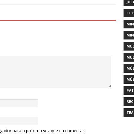
JUC
LIT
MIN
MIN
MUS
MUS
MÚS
MÚS
PAT
REC
TEA
egador para a próxima vez que eu comentar.