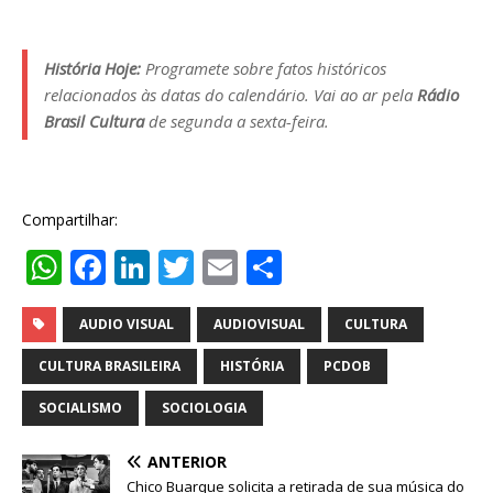
História Hoje:
Programete sobre fatos históricos
relacionados às datas do calendário. Vai ao ar pela
Rádio
Brasil Cultura
de segunda a sexta-feira.
Compartilhar:
W
F
Li
T
E
S
h
a
n
w
m
h
at
c
k
it
ai
ar
AUDIO VISUAL
AUDIOVISUAL
CULTURA
s
e
e
te
l
e
CULTURA BRASILEIRA
HISTÓRIA
PCDOB
A
b
dI
r
SOCIALISMO
SOCIOLOGIA
p
o
n
ANTERIOR
p
o
Chico Buarque solicita a retirada de sua música do