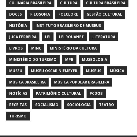
CULINÁRIA BRASILEIRA
CULTURA
CULTURA BRASILEIRA
DOCES
FILOSOFIA
FOLCLORE
GESTÃO CULTURAL
HISTÓRIA
INSTITUTO BRASILEIRO DE MUSEUS
JUCA FERREIRA
LEI
LEI ROUANET
LITERATURA
LIVROS
MINC
MINISTÉRIO DA CULTURA
MINISTÉRIO DO TURISMO
MPB
MUSEOLOGIA
MUSEU
MUSEU OSCAR NIEMEYER
MUSEUS
MÚSICA
MÚSICA BRASILEIRA
MÚSICA POPULAR BRASILEIRA
NOTÍCIAS
PATRIMÔNIO CULTURAL
PCDOB
RECEITAS
SOCIALISMO
SOCIOLOGIA
TEATRO
TURISMO