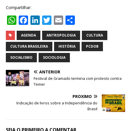
Compartilhar:
W
F
Li
T
E
S
h
a
n
w
m
h
at
c
k
it
ai
ar
AGENDA
ANTROPOLOGIA
CULTURA
s
e
e
te
l
e
CULTURA BRASILEIRA
HISTÓRIA
PCDOB
A
b
dI
r
SOCIALISMO
SOCIOLOGIA
p
o
n
ANTERIOR
p
o
Festival de Gramado termina com protesto contra
k
Temer
PRÓXIMO
Indicação de livros sobre a Independência do
Brasil
SEJA O PRIMEIRO A COMENTAR