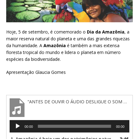
Hoje, 5 de setembro, é comemorado o
Dia da Amazônia
, a
maior reserva natural do planeta e uma das grandes riquezas
da humanidade. A
Amazônia
é também a mais extensa
floresta tropical do mundo e lidera o planeta em número
espécies da biodiversidade.
Apresentação Glaucia Gomes
“ANTES DE OUVIR O ÁUDIO DESLIGUE O SOM DA RÁDIO BRASIL CULTURA NO TOPO DA PAGINA”
Tocador
00:00
00:00
de
áudio
1. Amazônia é hoje um dos patrimônios naturais mais valiosos de toda a humanidade.
3:46