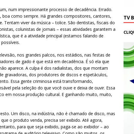
 e um, num impressionante processo de decadência. Errado.
05, boa como sempre. Há grandes compositores, cantores,
TV 
 Tentam viver da música – tolice. São dentistas, fiscais do
onistas, colunistas de jornais – essas atividades garantem a
CLIQ
tica, que é a atividade principal (estamos falando de
 possíveis.
televisão, nos grandes palcos, nos estádios, nas festas de
iadores de gado é que está em decadência. É só ela que
 não aparece. A culpa é dos radialistas, dos que montam
 de gravadoras, dos produtores de discos e espetáculos,
ento. Essa gente criminosa está transformando,
sável pela seleção do que você ouve e deixa de ouvir. Essa
ico em nossa produção cultural. E ganhando muito, muito,
 resto. Um disco, na indústria, não é chamado de disco, mas
 que o produto venda, precisa ser exibido. Até agora,
tanto, para que seja exibido, paga-se ao exibidor – ao
rograma de auditório televisivo. Como são muitos, os