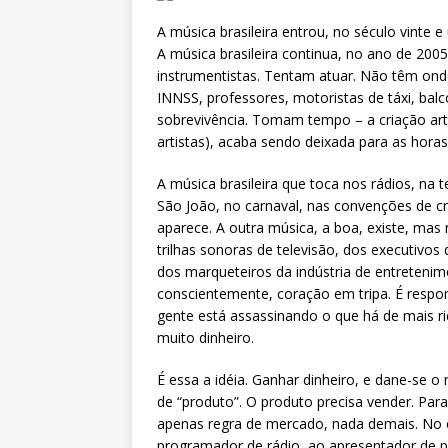
A música brasileira entrou, no século vinte
A música brasileira continua, no ano de 20
instrumentistas. Tentam atuar. Não têm onde.
INNSS, professores, motoristas de táxi, balc
sobrevivência. Tomam tempo – a criação artís
artistas), acaba sendo deixada para as horas
A música brasileira que toca nos rádios, na 
São João, no carnaval, nas convenções de cr
aparece. A outra música, a boa, existe, mas
trilhas sonoras de televisão, dos executivos
dos marqueteiros da indústria de entretenim
conscientemente, coração em tripa. É respon
gente está assassinando o que há de mais r
muito dinheiro.
É essa a idéia. Ganhar dinheiro, e dane-se o
de “produto”. O produto precisa vender. Para
apenas regra de mercado, nada demais. No en
programador de rádio, ao apresentador de p