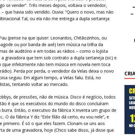
go se vender”. Três meses depois, voltava o vendedor,
–
 – que havia sido vendido. Ouvia: “Quero o novo, mas não
–
tinacional Tal, ou ela não me entrega a dupla sertaneja
 Pau (pense na que quiser: Leonardos, Chitãozinhos, ou
 pagode ou por banda de axé) tem música na trilha da
as de auditório e em todas as rádios – como o lojista
a a gravadora que tem sob contrato a dupla sertaneja (sic) e
o (que infelizmente não tem música em novela nem toca
ádio). Perda por perda, o vendedor da Velas deixa o novo
CRI
oisa seguiu. Em algum tempo, a Velas faliu. Está, no
istas, tentando voltar ao mercado.
obbys, de pressões, não de música. Disco é negócio, todos
estão é que os executivos do mundo do disco concluíram
 burra. Então, o executivo da fábrica X inventa um grupo de
. O da fábrica Y diz “Este filão dá certo, eu vou nele”, e
e primeiro. É só o que eles fazem. Clonam-se uns aos
rta de uma gravadora, hoje (Chico sabe disso, já disse que