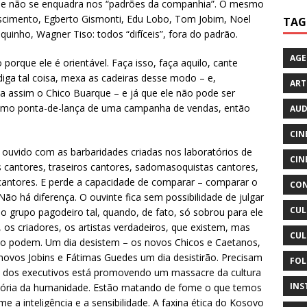
cil” e não se enquadra nos “padrões da companhia”. O mesmo
ascimento, Egberto Gismonti, Edu Lobo, Tom Jobim, Noel
TAG
uinho, Wagner Tiso: todos “difíceis”, fora do padrão.
AG
 porque ele é orientável. Faça isso, faça aquilo, cante
diga tal coisa, mexa as cadeiras desse modo – e,
ART
a assim o Chico Buarque – e já que ele não pode ser
como ponta-de-lança de uma campanha de vendas, então
AUD
CIN
 ouvido com as barbaridades criadas nos laboratórios de
CIN
 cantores, traseiros cantores, sadomasoquistas cantores,
 cantores. E perde a capacidade de comparar – comparar o
CON
ão há diferença. O ouvinte fica sem possibilidade de julgar
CUL
o grupo pagodeiro tal, quando, de fato, só sobrou para ele
 os criadores, os artistas verdadeiros, que existem, mas
CUL
to podem. Um dia desistem – os novos Chicos e Caetanos,
novos Jobins e Fátimas Guedes um dia desistirão. Precisam
FOL
cia dos executivos está promovendo um massacre da cultura
INS
história da humanidade. Estão matando de fome o que temos
 a inteligência e a sensibilidade. A faxina ética do Kosovo