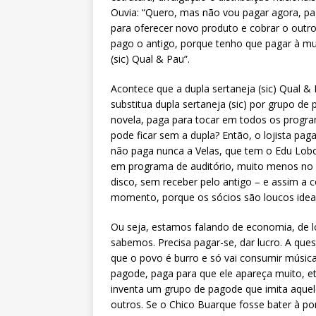
Ouvia: “Quero, mas não vou pagar agora, pa
para oferecer novo produto e cobrar o outro
pago o antigo, porque tenho que pagar à mul
(sic) Qual & Pau”.
Acontece que a dupla sertaneja (sic) Qual &
substitua dupla sertaneja (sic) por grupo de
novela, paga para tocar em todos os program
pode ficar sem a dupla? Então, o lojista pag
não paga nunca a Velas, que tem o Edu Lob
em programa de auditório, muito menos no r
disco, sem receber pelo antigo – e assim a c
momento, porque os sócios são loucos ideal
Ou seja, estamos falando de economia, de l
sabemos. Precisa pagar-se, dar lucro. A qu
que o povo é burro e só vai consumir música
pagode, paga para que ele apareça muito, etc.
inventa um grupo de pagode que imita aquel
outros. Se o Chico Buarque fosse bater à po