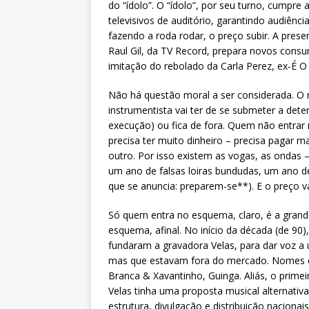
do “ídolo”. O “ídolo”, por seu turno, cumpr
televisivos de auditório, garantindo audiên
fazendo a roda rodar, o preço subir. A pres
Raul Gil, da TV Record, prepara novos con
imitação do rebolado da Carla Perez, ex-É O 
Não há questão moral a ser considerada. O 
instrumentista vai ter de se submeter a det
execução) ou fica de fora. Quem não entra
precisa ter muito dinheiro – precisa pagar ma
outro. Por isso existem as vogas, as ondas 
um ano de falsas loiras bundudas, um ano d
que se anuncia: preparem-se**). E o preço va
Só quem entra no esquema, claro, é a grande
esquema, afinal. No início da década (de 90)
fundaram a gravadora Velas, para dar voz 
mas que estavam fora do mercado. Nomes c
Branca & Xavantinho, Guinga. Aliás, o primei
Velas tinha uma proposta musical alternativ
estrutura, divulgação e distribuição nacionai