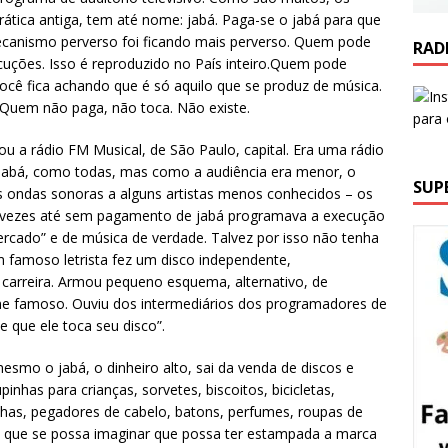
rática antiga, tem até nome: jabá. Paga-se o jabá para que
ecanismo perverso foi ficando mais perverso. Quem pode
RAD
uções. Isso é reproduzido no País inteiro.Quem pode
você fica achando que é só aquilo que se produz de música.
 Quem não paga, não toca. Não existe.
ou a rádio FM Musical, de São Paulo, capital. Era uma rádio
o jabá, como todas, mas como a audiência era menor, o
SUP
s ondas sonoras a alguns artistas menos conhecidos – os
 Às vezes até sem pagamento de jabá programava a execução
rcado” e de música de verdade. Talvez por isso não tenha
Um famoso letrista fez um disco independente,
carreira. Armou pequeno esquema, alternativo, de
nome famoso. Ouviu dos intermediários dos programadores de
e que ele toca seu disco”.
smo o jabá, o dinheiro alto, sai da venda de discos e
nhas para crianças, sorvetes, biscoitos, bicicletas,
inhas, pegadores de cabelo, batons, perfumes, roupas de
o que se possa imaginar que possa ter estampada a marca