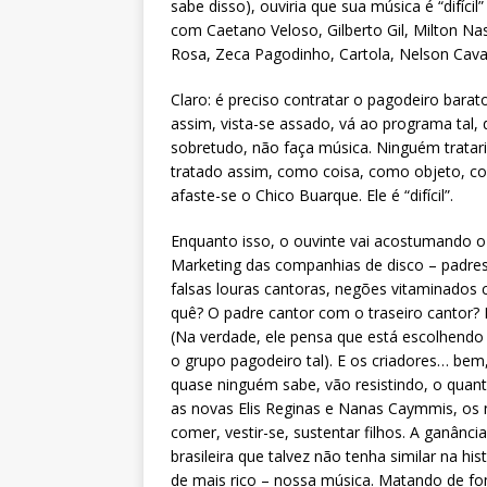
sabe disso), ouviria que sua música é “difí
com Caetano Veloso, Gilberto Gil, Milton N
Rosa, Zeca Pagodinho, Cartola, Nelson Cavaq
Claro: é preciso contratar o pagodeiro barato
assim, vista-se assado, vá ao programa tal, 
sobretudo, não faça música. Ninguém tratari
tratado assim, como coisa, como objeto, 
afaste-se o Chico Buarque. Ele é “difícil”.
Enquanto isso, o ouvinte vai acostumando o
Marketing das companhias de disco – padres
falsas louras cantoras, negões vitaminados
quê? O padre cantor com o traseiro cantor? N
(Na verdade, ele pensa que está escolhendo 
o grupo pagodeiro tal). E os criadores… bem,
quase ninguém sabe, vão resistindo, o quan
as novas Elis Reginas e Nanas Caymmis, os 
comer, vestir-se, sustentar filhos. A ganân
brasileira que talvez não tenha similar na 
de mais rico – nossa música. Matando de fome