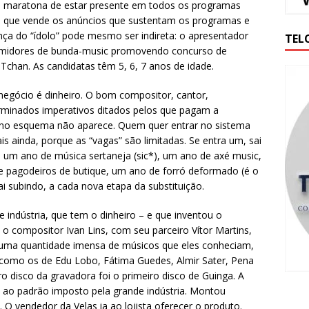
e a maratona de estar presente em todos os programas
cia que vende os anúncios que sustentam os programas e
ença do “ídolo” pode mesmo ser indireta: o apresentador
TEL
sumidores de bunda-music promovendo concurso de
Tchan. As candidatas têm 5, 6, 7 anos de idade.
negócio é dinheiro. O bom compositor, cantor,
erminados imperativos ditados pelos que pagam a
r no esquema não aparece. Quem quer entrar no sistema
is ainda, porque as “vagas” são limitadas. Se entra um, sai
– um ano de música sertaneja (sic*), um ano de axé music,
e pagodeiros de butique, um ano de forró deformado (é o
i subindo, a cada nova etapa da substituição.
 indústria, que tem o dinheiro – e que inventou o
, o compositor Ivan Lins, com seu parceiro Vítor Martins,
a uma quantidade imensa de músicos que eles conheciam,
omo os de Edu Lobo, Fátima Guedes, Almir Sater, Pena
ro disco da gravadora foi o primeiro disco de Guinga. A
a ao padrão imposto pela grande indústria. Montou
s. O vendedor da Velas ia ao lojista oferecer o produto.