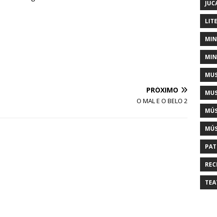
JUC
LIT
MIN
MIN
MUS
PRÓXIMO
MUS
O MAL E O BELO 2
MÚS
MÚS
PAT
REC
TEA