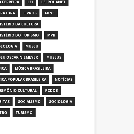
A FERREIRA
LEI
LEI ROUANET
ERATURA
LIVROS
MINC
ISTÉRIO DA CULTURA
ISTÉRIO DO TURISMO
MPB
EOLOGIA
MUSEU
EU OSCAR NIEMEYER
MUSEUS
ICA
MÚSICA BRASILEIRA
ICA POPULAR BRASILEIRA
NOTÍCIAS
RIMÔNIO CULTURAL
PCDOB
EITAS
SOCIALISMO
SOCIOLOGIA
TRO
TURISMO