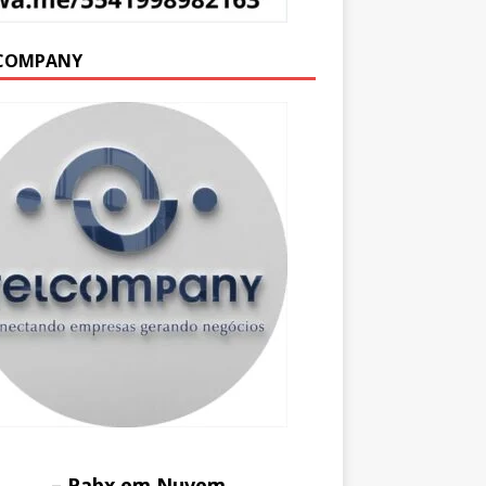
COMPANY
– Pabx em Nuvem