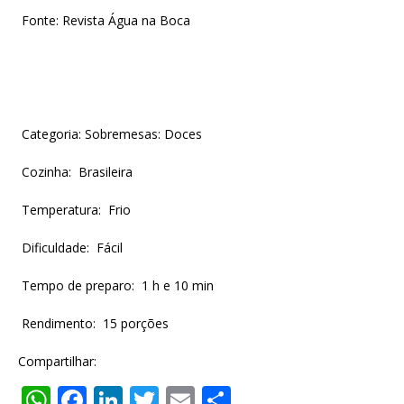
Fonte: Revista Água na Boca
Categoria: Sobremesas: Doces
Cozinha: Brasileira
Temperatura: Frio
Dificuldade: Fácil
Tempo de preparo: 1 h e 10 min
Rendimento: 15 porções
Compartilhar:
W
F
Li
T
E
S