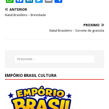
h
a
n
w
m
h
ANTERIOR
at
c
k
it
ai
ar
Natal Brasileiro – Brevidade
s
e
e
te
l
e
PRÓXIMO
A
b
dI
r
Natal Brasileiro – Sorvete de graviola
p
o
n
p
o
k
EMPÓRIO BRASIL CULTURA