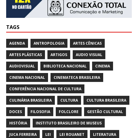
TAGS
AGENDA
ANTROPOLOGIA
ARTES CÊNICAS
ARTES PLÁSTICAS
ARTIGOS
AUDIO VISUAL
AUDIOVISUAL
BIBLIOTECA NACIONAL
CINEMA
CINEMA NACIONAL
CINEMATECA BRASILEIRA
CONFERÊNCIA NACIONAL DE CULTURA
CULINÁRIA BRASILEIRA
CULTURA
CULTURA BRASILEIRA
DOCES
FILOSOFIA
FOLCLORE
GESTÃO CULTURAL
HISTÓRIA
INSTITUTO BRASILEIRO DE MUSEUS
JUCA FERREIRA
LEI
LEI ROUANET
LITERATURA