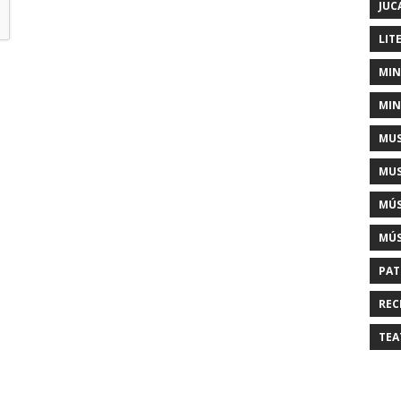
JUC
LIT
MIN
MIN
MUS
MUS
MÚS
MÚS
PAT
REC
TEA