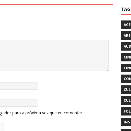
TAG
AG
ART
AUD
CIN
CIN
CON
CUL
CUL
FOL
egador para a próxima vez que eu comentar.
INS