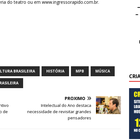
teria do teatro ou em www.ingressorapido.com.br.
–
–
LTURA BRASILEIRA
HISTÓRIA
MPB
MÚSICA
CRI
RASILEIRA
PRÓXIMO
ntivo
Intelectual do Ano destaca
o de
necessidade de revisitar grandes
pensadores