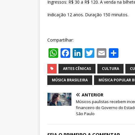
Ingressos: R$ 30 a R$ 120. À venda na bilhe
Indicação 12 anos. Duração 150 minutos.
Compartilhar:
W
F
Li
T
E
S
h
a
n
w
m
h
at
c
k
it
ai
ar
ARTES CÊNICAS
CULTURA
CU
s
e
e
te
l
e
MÚSICA BRASILEIRA
MÚSICA POPULAR B
A
b
dI
r
ANTERIOR
p
o
n
Músicos paulistas recebem ince
p
o
financeiro do Governo do Estad
São Paulo
k