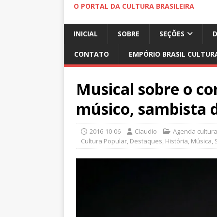
O PORTAL DA CULTURA BRASILEIRA
INICIAL
SOBRE
SEÇÕES
CONTATO
EMPÓRIO BRASIL CULTUR
Musical sobre o co
músico, sambista 
2016-10-06
Claudio
Agenda cultura
Cultura Popular
,
Destaques
,
História
,
Música
,