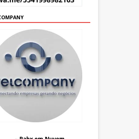
COMPANY
– Pabx em Nuvem