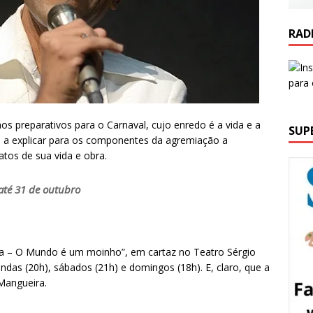
RAD
 preparativos para o Carnaval, cujo enredo é a vida e a
SUP
o a explicar para os componentes da agremiação a
tos de sua vida e obra.
até 31 de outubro
ola – O Mundo é um moinho”, em cartaz no Teatro Sérgio
ndas (20h), sábados (21h) e domingos (18h). E, claro, que a
Mangueira.