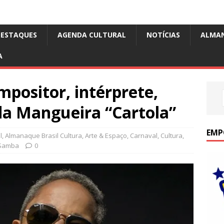
DESTAQUES
AGENDA CULTURAL
NOTÍCIAS
ALMA
A
mpositor, intérprete,
da Mangueira “Cartola”
EMP
l
,
Almanaque Brasil Cultura
,
Arte & Espaço
,
Carnaval
,
Cultura
,
Samba
0