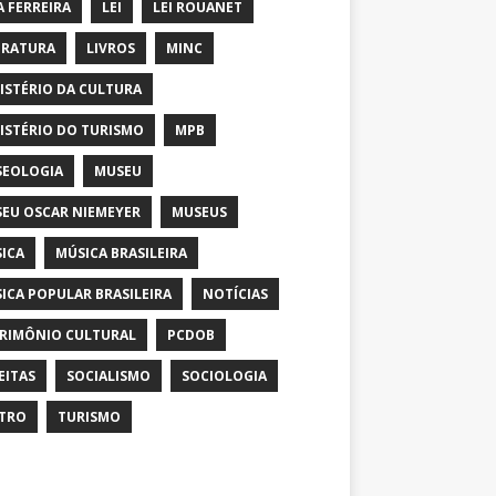
A FERREIRA
LEI
LEI ROUANET
ERATURA
LIVROS
MINC
ISTÉRIO DA CULTURA
ISTÉRIO DO TURISMO
MPB
EOLOGIA
MUSEU
EU OSCAR NIEMEYER
MUSEUS
ICA
MÚSICA BRASILEIRA
ICA POPULAR BRASILEIRA
NOTÍCIAS
RIMÔNIO CULTURAL
PCDOB
EITAS
SOCIALISMO
SOCIOLOGIA
TRO
TURISMO