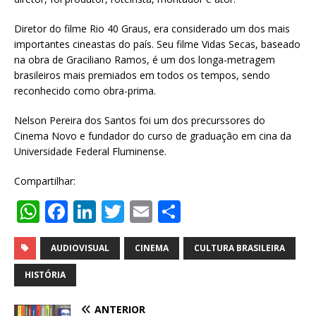
Diretor do filme Rio 40 Graus, era considerado um dos mais
importantes cineastas do país. Seu filme Vidas Secas, baseado
na obra de Graciliano Ramos, é um dos longa-metragem
brasileiros mais premiados em todos os tempos, sendo
reconhecido como obra-prima.
Nelson Pereira dos Santos foi um dos precurssores do
Cinema Novo e fundador do curso de graduação em cina da
Universidade Federal Fluminense.
Compartilhar:
W
F
Li
T
E
S
h
a
n
w
m
h
at
c
k
it
ai
ar
AUDIOVISUAL
CINEMA
CULTURA BRASILEIRA
s
e
e
te
l
e
HISTÓRIA
A
b
dI
r
ANTERIOR