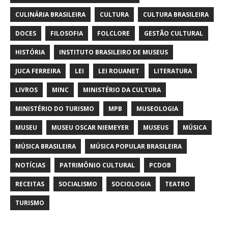
CULINÁRIA BRASILEIRA
CULTURA
CULTURA BRASILEIRA
DOCES
FILOSOFIA
FOLCLORE
GESTÃO CULTURAL
HISTÓRIA
INSTITUTO BRASILEIRO DE MUSEUS
JUCA FERREIRA
LEI
LEI ROUANET
LITERATURA
LIVROS
MINC
MINISTÉRIO DA CULTURA
MINISTÉRIO DO TURISMO
MPB
MUSEOLOGIA
MUSEU
MUSEU OSCAR NIEMEYER
MUSEUS
MÚSICA
MÚSICA BRASILEIRA
MÚSICA POPULAR BRASILEIRA
NOTÍCIAS
PATRIMÔNIO CULTURAL
PCDOB
RECEITAS
SOCIALISMO
SOCIOLOGIA
TEATRO
TURISMO