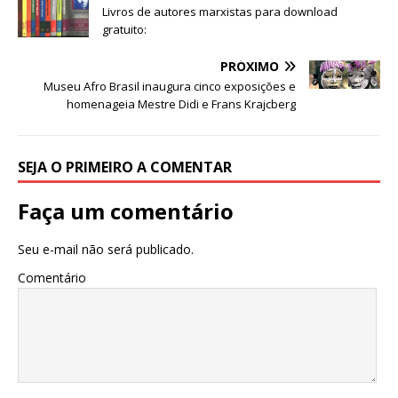
p
o
n
Livros de autores marxistas para download
p
o
gratuito:
k
PRÓXIMO
Museu Afro Brasil inaugura cinco exposições e
homenageia Mestre Didi e Frans Krajcberg
SEJA O PRIMEIRO A COMENTAR
Faça um comentário
Seu e-mail não será publicado.
Comentário