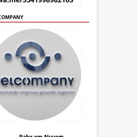
COMPANY
– Pabx em Nuvem