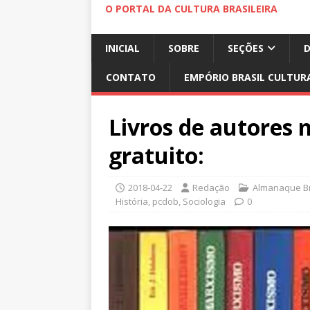
O PORTAL DA CULTURA BRASILEIRA
INICIAL
SOBRE
SEÇÕES
CONTATO
EMPÓRIO BRASIL CULTUR
Livros de autores
gratuito:
2018-04-22
Redação
Almanaque Br
História
,
pcdob
,
Sociologia
0