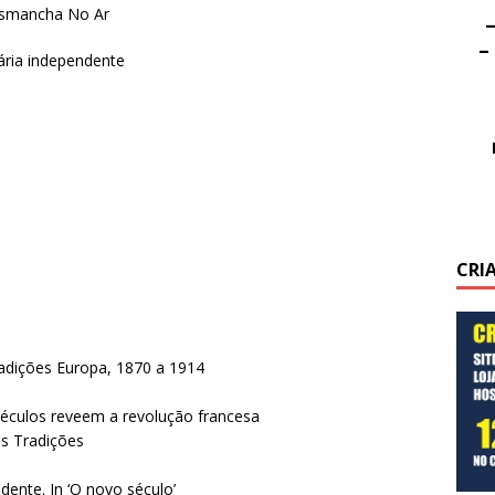
esmancha No Ar
–
–
ria independente
CRI
dições Europa, 1870 a 1914
éculos reveem a revolução francesa
s Tradições
ente. In ‘O novo século’