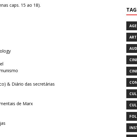
nas caps. 15 ao 18).
TAG
AG
ART
AUD
ology
CIN
el
comunismo
CIN
CON
co) & Diário das secretárias
CUL
amentais de Marx
CUL
FOL
jas
INS