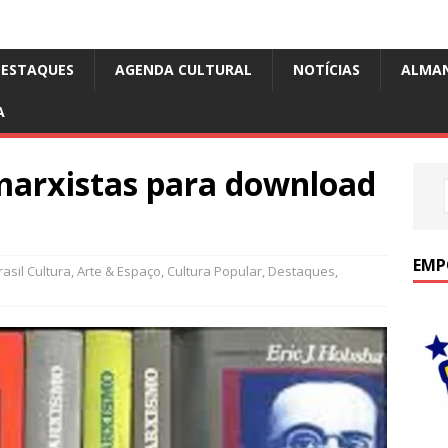
DESTAQUES
AGENDA CULTURAL
NOTÍCIAS
ALMA
A
 marxistas para download
EMP
asil Cultura
,
Arte & Espaço
,
Cultura Popular
,
Destaques
,