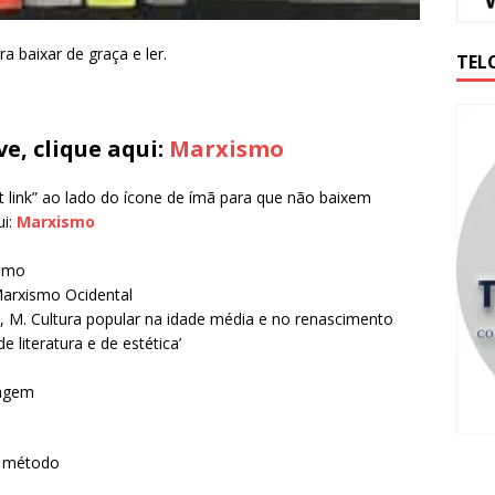
 baixar de graça e ler.
TEL
e, clique aqui:
Marxismo
t link” ao lado do ícone de ímã para que não baixem
ui:
Marxismo
ismo
arxismo Ocidental
 M. Cultura popular na idade média e no renascimento
literatura e de estética’
uagem
e método