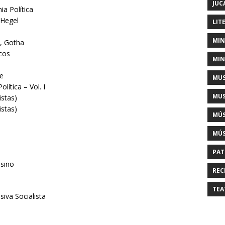
JUC
ia Política
 Hegel
LIT
MIN
, Gotha
cos
MIN
te
MUS
lítica – Vol. I
MUS
stas)
stas)
MÚS
MÚS
PAT
sino
REC
TEA
iva Socialista