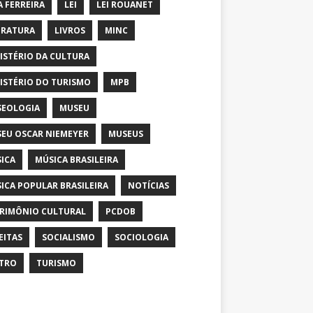
A FERREIRA
LEI
LEI ROUANET
ERATURA
LIVROS
MINC
ISTÉRIO DA CULTURA
ISTÉRIO DO TURISMO
MPB
EOLOGIA
MUSEU
EU OSCAR NIEMEYER
MUSEUS
ICA
MÚSICA BRASILEIRA
ICA POPULAR BRASILEIRA
NOTÍCIAS
RIMÔNIO CULTURAL
PCDOB
EITAS
SOCIALISMO
SOCIOLOGIA
TRO
TURISMO