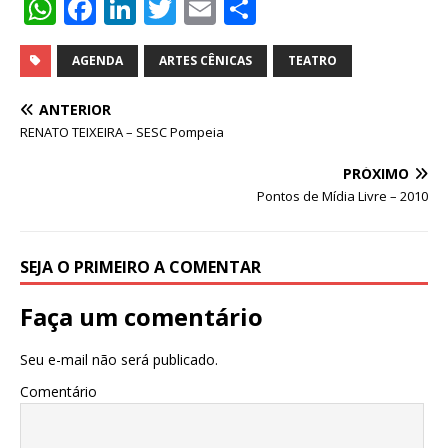
W
F
Li
T
E
S
h
a
n
w
m
h
at
c
k
it
ai
ar
AGENDA
ARTES CÊNICAS
TEATRO
s
e
e
te
l
e
ANTERIOR
A
b
dI
r
RENATO TEIXEIRA – SESC Pompeia
p
o
n
PRÓXIMO
p
o
Pontos de Mídia Livre – 2010
k
SEJA O PRIMEIRO A COMENTAR
Faça um comentário
Seu e-mail não será publicado.
Comentário