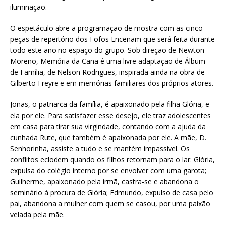
iluminação.
O espetáculo abre a programação de mostra com as cinco
peças de repertório dos Fofos Encenam que será feita durante
todo este ano no espaço do grupo. Sob direção de Newton
Moreno, Memória da Cana é uma livre adaptação de Álbum
de Família, de Nelson Rodrigues, inspirada ainda na obra de
Gilberto Freyre e em memórias familiares dos próprios atores.
Jonas, o patriarca da família, é apaixonado pela filha Glória, e
ela por ele. Para satisfazer esse desejo, ele traz adolescentes
em casa para tirar sua virgindade, contando com a ajuda da
cunhada Rute, que também é apaixonada por ele. A mãe, D.
Senhorinha, assiste a tudo e se mantém impassível. Os
conflitos eclodem quando os filhos retornam para o lar: Glória,
expulsa do colégio interno por se envolver com uma garota;
Guilherme, apaixonado pela irmã, castra-se e abandona o
seminário à procura de Glória; Edmundo, expulso de casa pelo
pai, abandona a mulher com quem se casou, por uma paixão
velada pela mãe.