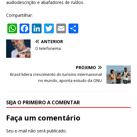
audiodescrição e abafadores de ruídos.
Compartilhar:
W
F
Li
T
E
S
h
a
n
w
m
h
ANTERIOR
at
c
k
it
ai
ar
O telefonema
s
e
e
te
l
e
A
b
dI
r
PRÓXIMO
p
o
n
Brasil lidera crescimento do turismo internacional
no mundo, aponta estudo da ONU
p
o
k
SEJA O PRIMEIRO A COMENTAR
Faça um comentário
Seu e-mail não será publicado.