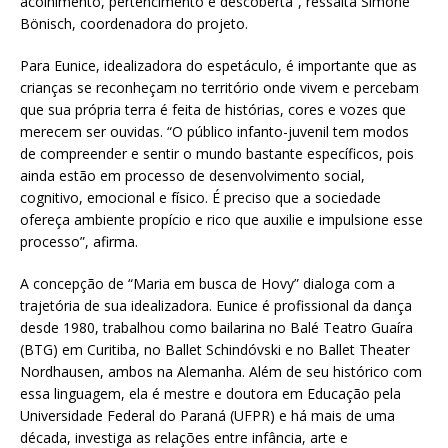
acolhimento, pertencimento e descoberta”, ressalta Simone
Bönisch, coordenadora do projeto.
Para Eunice, idealizadora do espetáculo, é importante que as
crianças se reconheçam no território onde vivem e percebam
que sua própria terra é feita de histórias, cores e vozes que
merecem ser ouvidas. “O público infanto-juvenil tem modos
de compreender e sentir o mundo bastante específicos, pois
ainda estão em processo de desenvolvimento social,
cognitivo, emocional e físico. É preciso que a sociedade
ofereça ambiente propício e rico que auxilie e impulsione esse
processo”, afirma.
A concepção de “Maria em busca de Hovy” dialoga com a
trajetória de sua idealizadora. Eunice é profissional da dança
desde 1980, trabalhou como bailarina no Balé Teatro Guaíra
(BTG) em Curitiba, no Ballet Schindóvski e no Ballet Theater
Nordhausen, ambos na Alemanha. Além de seu histórico com
essa linguagem, ela é mestre e doutora em Educação pela
Universidade Federal do Paraná (UFPR) e há mais de uma
década, investiga as relações entre infância, arte e