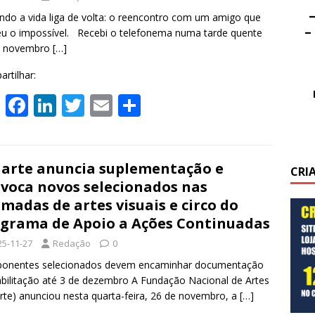
A
o
dI
–
p
o
n
o a vida liga de volta: o reencontro com um amigo que
–
u o impossível. Recebi o telefonema numa tarde quente
p
k
e novembro
[…]
rtilhar:
W
F
Li
T
E
S
h
ac
n
w
m
h
at
e
k
itt
ai
ar
s
b
e
er
l
e
arte anuncia suplementação e
CRI
voca novos selecionados nas
A
o
dI
madas de artes visuais e circo do
p
o
n
grama de Apoio a Ações Continuadas
p
k
25-11-27
Redação
0
onentes selecionados devem encaminhar documentação
bilitação até 3 de dezembro A Fundação Nacional de Artes
rte) anunciou nesta quarta-feira, 26 de novembro, a
[…]