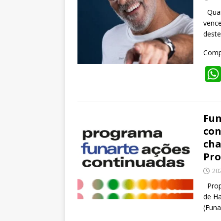
Quand
vence
dest
Compa
Fun
con
cha
Pro
20
Prop
de Ha
(Funa