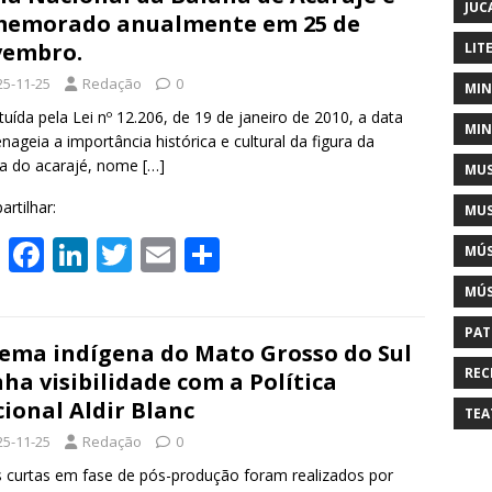
s
b
e
er
l
e
JUC
memorado anualmente em 25 de
A
o
dI
vembro.
LIT
p
o
n
25-11-25
Redação
0
MIN
p
k
tuída pela Lei nº 12.206, de 19 de janeiro de 2010, a data
MIN
ageia a importância histórica e cultural da figura da
na do acarajé, nome
[…]
MUS
rtilhar:
MUS
W
F
Li
T
E
S
MÚS
h
ac
n
w
m
h
MÚS
at
e
k
itt
ai
ar
PAT
s
b
e
er
l
e
ema indígena do Mato Grosso do Sul
REC
ha visibilidade com a Política
A
o
dI
ional Aldir Blanc
TEA
p
o
n
25-11-25
Redação
0
p
k
curtas em fase de pós-produção foram realizados por