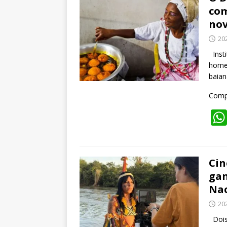
co
no
20
Insti
homen
baia
Compa
Cin
gan
Nac
20
Dois 