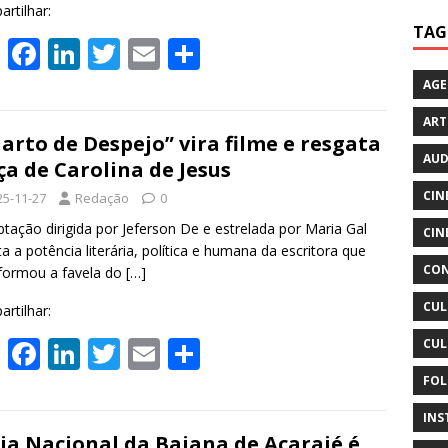
rtilhar:
TAG
W
F
Li
T
E
S
h
ac
n
w
m
h
AG
at
e
k
itt
ai
ar
ART
s
b
e
er
l
e
arto de Despejo” vira filme e resgata
AUD
ça de Carolina de Jesus
A
o
dI
CIN
25-11-27
Redação
0
p
o
n
ação dirigida por Jeferson De e estrelada por Maria Gal
CIN
p
k
ita a potência literária, política e humana da escritora que
CON
formou a favela do
[…]
CUL
rtilhar:
W
F
Li
T
E
S
CUL
h
ac
n
w
m
h
FOL
at
e
k
itt
ai
ar
INS
ia Nacional da Baiana de Acarajé é