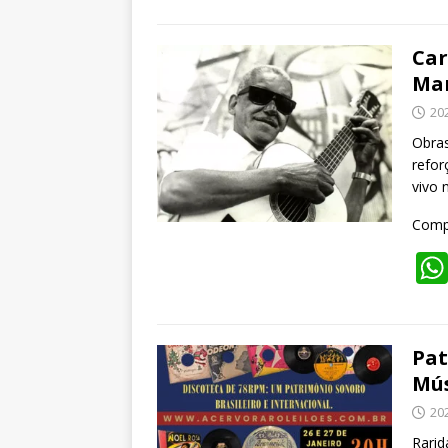
Car
Man
20
Obra
refor
vivo 
Compa
Pat
Mús
20
Rarid