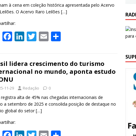
p
k
nam à cena em coleção histórica apresentada pelo Acervo
Leilões. O Acervo Raro Leilões
[…]
RAD
rtilhar:
W
F
Li
T
E
S
h
ac
n
w
m
h
at
e
k
itt
ai
ar
SUP
s
b
e
er
l
e
sil lidera crescimento do turismo
ernacional no mundo, aponta estudo
A
o
dI
 ONU
p
o
n
25-11-29
Redação
0
p
k
registra alta de 45% nas chegadas internacionais de
ro a setembro de 2025 e consolida posição de destaque no
io global do setor
[…]
rtilhar:
W
F
Li
T
E
S