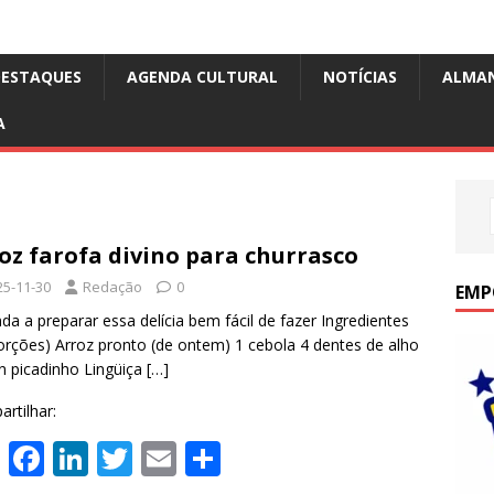
DESTAQUES
AGENDA CULTURAL
NOTÍCIAS
ALMA
A
oz farofa divino para churrasco
25-11-30
Redação
0
EMP
da a preparar essa delícia bem fácil de fazer Ingredientes
orções) Arroz pronto (de ontem) 1 cebola 4 dentes de alho
 picadinho Lingüiça
[…]
rtilhar:
W
F
Li
T
E
S
h
ac
n
w
m
h