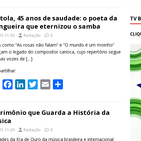
at
e
k
itt
ai
ar
s
b
e
er
l
e
tola, 45 anos de saudade: o poeta da
TV 
gueira que eternizou o samba
A
o
dI
CLIQ
25-11-30
Redação
0
p
o
n
s como “As rosas não falam” e “O mundo é um moinho”
p
k
çam o legado do compositor carioca, cujo repertório segue
nas vozes de
[…]
rtilhar:
W
F
Li
T
E
S
h
ac
n
w
m
h
at
e
k
itt
ai
ar
s
b
e
er
l
e
rimônio que Guarda a História da
ica
A
o
dI
25-11-29
Redação
0
p
o
n
ades da Era de Ouro da música brasileira e internacional