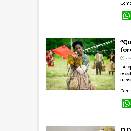
Compa
“Qu
for
20
Adapt
revis
trans
Compa
O D