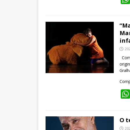
“Ma
Mar
inf
20
Com d
origi
Gralh
Compa
O t
20