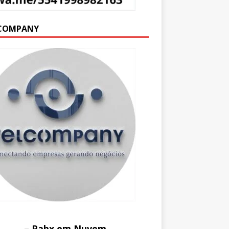
COMPANY
– Pabx em Nuvem