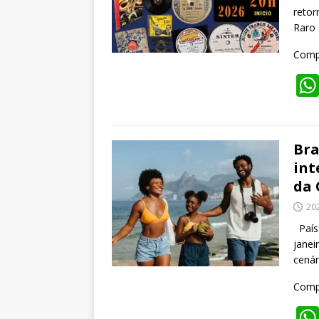
retor
Raro 
Compa
Bra
int
da
20
País 
janei
cenár
Compa