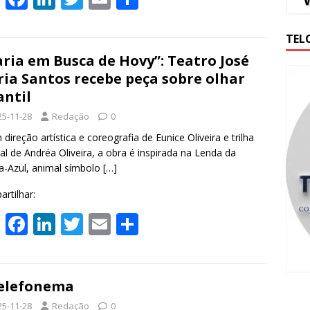
h
ac
n
w
m
h
at
e
k
itt
ai
ar
TEL
s
b
e
er
l
e
ria em Busca de Hovy”: Teatro José
ia Santos recebe peça sobre olhar
A
o
dI
antil
p
o
n
25-11-28
Redação
0
p
k
ireção artística e coreografia de Eunice Oliveira e trilha
nal de Andréa Oliveira, a obra é inspirada na Lenda da
a-Azul, animal símbolo
[…]
rtilhar:
W
F
Li
T
E
S
h
ac
n
w
m
h
at
e
k
itt
ai
ar
s
b
e
er
l
e
elefonema
25-11-28
Redação
0