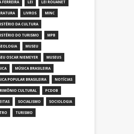
A FERREIRA
LEI
LEI ROUANET
ERATURA
LIVROS
MINC
ISTÉRIO DA CULTURA
ISTÉRIO DO TURISMO
MPB
EOLOGIA
MUSEU
EU OSCAR NIEMEYER
MUSEUS
ICA
MÚSICA BRASILEIRA
ICA POPULAR BRASILEIRA
NOTÍCIAS
RIMÔNIO CULTURAL
PCDOB
EITAS
SOCIALISMO
SOCIOLOGIA
TRO
TURISMO