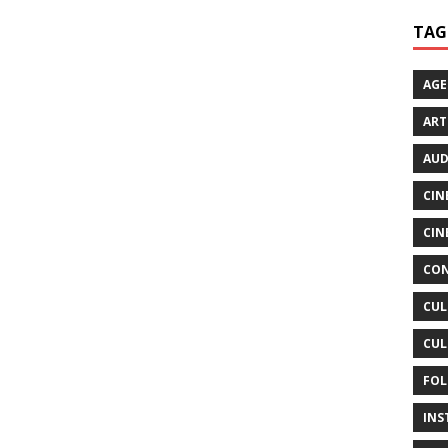
TAG
AG
ART
AUD
CIN
CIN
CON
CUL
CUL
FOL
INS