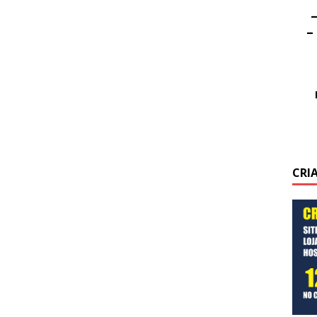
–
–
CRI