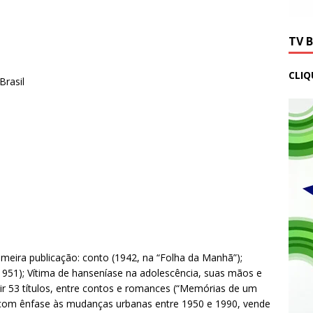
TV 
CLIQ
Brasil
; primeira publicação: conto (1942, na “Folha da Manhã”);
1951); Vítima de hanseníase na adolescência, suas mãos e
r 53 títulos, entre contos e romances (“Memórias de um
), com ênfase às mudanças urbanas entre 1950 e 1990, vende