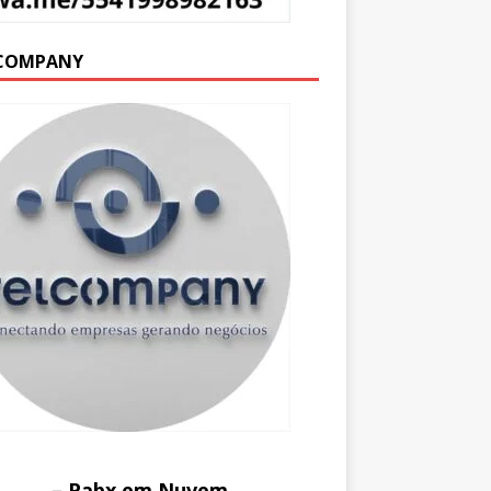
COMPANY
– Pabx em Nuvem