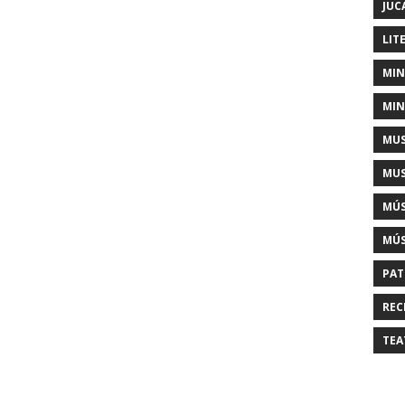
JUC
LIT
MIN
MIN
MUS
MUS
MÚS
MÚS
PAT
REC
TEA