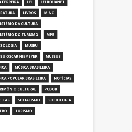
A FERREIRA
LEI
LEI ROUANET
ERATURA
LIVROS
MINC
ISTÉRIO DA CULTURA
ISTÉRIO DO TURISMO
MPB
EOLOGIA
MUSEU
EU OSCAR NIEMEYER
MUSEUS
ICA
MÚSICA BRASILEIRA
ICA POPULAR BRASILEIRA
NOTÍCIAS
RIMÔNIO CULTURAL
PCDOB
EITAS
SOCIALISMO
SOCIOLOGIA
TRO
TURISMO