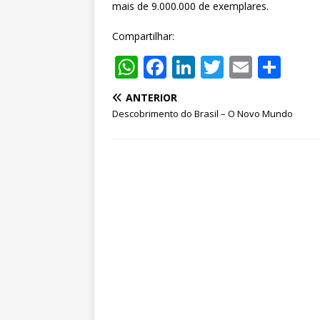
mais de 9.000.000 de exemplares.
Compartilhar:
W
F
Li
T
E
S
h
a
n
w
m
h
ANTERIOR
at
c
k
it
ai
ar
Descobrimento do Brasil – O Novo Mundo
s
e
e
te
l
e
A
b
dI
r
p
o
n
p
o
k