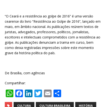
“O Ceará e a resistência ao golpe de 2016” é uma versão
cearense do livro “Resistência ao Golpe de 2016”, lançado em
maio, em âmbito nacional. As publicações reúnem textos de
juristas, advogados, professores, políticos, jornalistas,
escritores e intelectuais comprometidos com a resistência ao
golpe. As publicações denunciam a trama em curso, bem
como deixa registradas impressões sobre este momento
grave da história política do país.
De Brasília, com agências
Compartilhar:
W
F
Li
T
E
S
h
a
n
w
m
h
CULTURA
CULTURA BRASILEIRA
HISTÓRIA