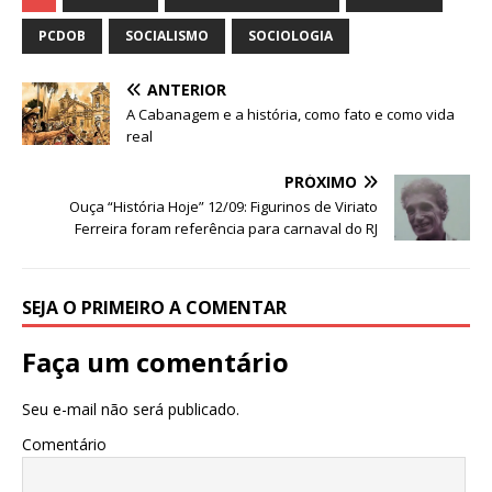
at
c
k
it
ai
ar
s
e
e
te
l
e
PCDOB
SOCIALISMO
SOCIOLOGIA
A
b
dI
r
ANTERIOR
p
o
n
A Cabanagem e a história, como fato e como vida
p
o
real
k
PRÓXIMO
Ouça “História Hoje” 12/09: Figurinos de Viriato
Ferreira foram referência para carnaval do RJ
SEJA O PRIMEIRO A COMENTAR
Faça um comentário
Seu e-mail não será publicado.
Comentário