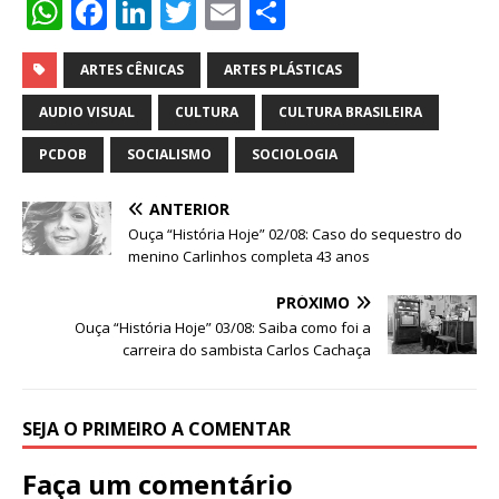
W
F
Li
T
E
S
h
a
n
w
m
h
at
c
k
it
ai
ar
ARTES CÊNICAS
ARTES PLÁSTICAS
s
e
e
te
l
e
AUDIO VISUAL
CULTURA
CULTURA BRASILEIRA
A
b
dI
r
PCDOB
SOCIALISMO
SOCIOLOGIA
p
o
n
ANTERIOR
p
o
Ouça “História Hoje” 02/08: Caso do sequestro do
k
menino Carlinhos completa 43 anos
PRÓXIMO
Ouça “História Hoje” 03/08: Saiba como foi a
carreira do sambista Carlos Cachaça
SEJA O PRIMEIRO A COMENTAR
Faça um comentário