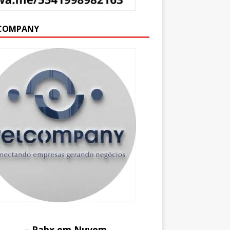
COMPANY
– Pabx em Nuvem