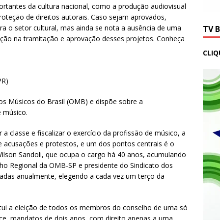
rtantes da cultura nacional, como a produção audiovisual
proteção de direitos autorais. Caso sejam aprovados,
a o setor cultural, mas ainda se nota a ausência de uma
TV 
zação na tramitação e aprovação desses projetos. Conheça
CLIQ
PR)
dos Músicos do Brasil (OMB) e dispõe sobre a
e músico.
a classe e fiscalizar o exercício da profissão de músico, a
acusações e protestos, e um dos pontos centrais é o
ilson Sandoli, que ocupa o cargo há 40 anos, acumulando
ho Regional da OMB-SP e presidente do Sindicato dos
izadas anualmente, elegendo a cada vez um terço da
stitui a eleição de todos os membros do conselho de uma só
lece mandatos de dois anos, com direito apenas a uma