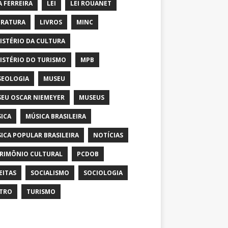
A FERREIRA
LEI
LEI ROUANET
ERATURA
LIVROS
MINC
ISTÉRIO DA CULTURA
ISTÉRIO DO TURISMO
MPB
EOLOGIA
MUSEU
EU OSCAR NIEMEYER
MUSEUS
ICA
MÚSICA BRASILEIRA
ICA POPULAR BRASILEIRA
NOTÍCIAS
RIMÔNIO CULTURAL
PCDOB
EITAS
SOCIALISMO
SOCIOLOGIA
TRO
TURISMO