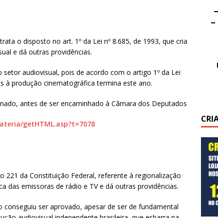
–
–
rata o disposto no art. 1º da Lei nº 8.685, de 1993, que cria
al e dá outras providências.
setor audiovisual, pois de acordo com o artigo 1º da Lei
ais à produção cinematográfica termina este ano.
Senado, antes de ser encaminhado à Câmara dos Deputados
CRI
Materia/getHTML.asp?t=7078
go 221 da Constituição Federal, referente à regionalização
tica das emissoras de rádio e TV e dá outras providências.
o conseguiu ser aprovado, apesar de ser de fundamental
ção audiovisual independente brasileira, que esbarra na