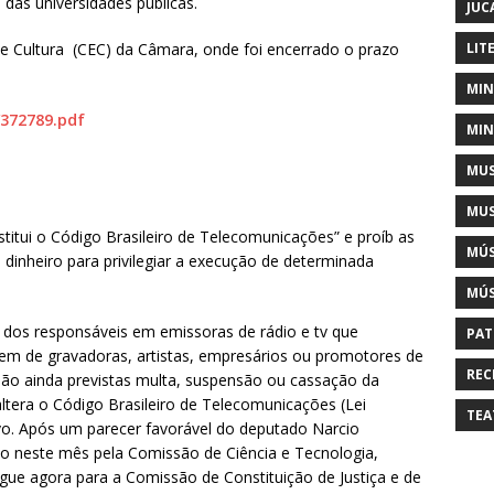
e das universidades públicas.
JUC
LIT
 Cultura (CEC) da Câmara, onde foi encerrado o prazo
MIN
/372789.pdf
MIN
MUS
MUS
nstitui o Código Brasileiro de Telecomunicações” e proíb as
MÚS
 dinheiro para privilegiar a execução de determinada
MÚS
 dos responsáveis em emissoras de rádio e tv que
PAT
gem de gravadoras, artistas, empresários ou promotores de
REC
São ainda previstas multa, suspensão ou cassação da
ltera o Código Brasileiro de Telecomunicações (Lei
TEA
ivo. Após um parecer favorável do deputado Narcio
o neste mês pela Comissão de Ciência e Tecnologia,
ue agora para a Comissão de Constituição de Justiça e de