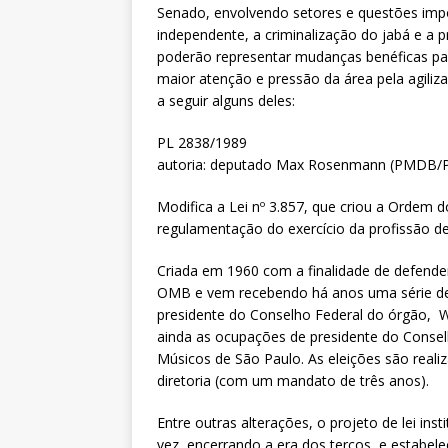
Senado, envolvendo setores e questões impo
independente, a criminalização do jabá e a 
poderão representar mudanças benéficas par
maior atenção e pressão da área pela agili
a seguir alguns deles:
PL 2838/1989
autoria: deputado Max Rosenmann (PMDB/
Modifica a Lei nº 3.857, que criou a Ordem 
regulamentação do exercício da profissão d
Criada em 1960 com a finalidade de defender 
OMB e vem recebendo há anos uma série de 
presidente do Conselho Federal do órgão, W
ainda as ocupações de presidente do Consel
Músicos de São Paulo. As eleições são real
diretoria (com um mandato de três anos).
Entre outras alterações, o projeto de lei in
vez, encerrando a era dos terços, e estabe