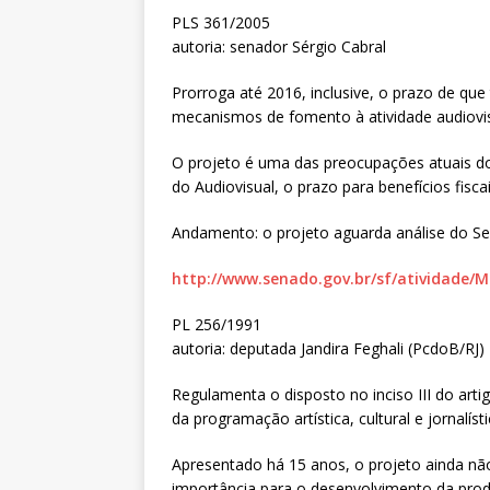
PLS 361/2005
autoria: senador Sérgio Cabral
Prorroga até 2016, inclusive, o prazo de que t
mecanismos de fomento à atividade audiovisu
O projeto é uma das preocupações atuais do 
do Audiovisual, o prazo para benefícios fisc
Andamento: o projeto aguarda análise do 
http://www.senado.gov.br/sf/atividade/
PL 256/1991
autoria: deputada Jandira Feghali (PcdoB/RJ)
Regulamenta o disposto no inciso III do arti
da programação artística, cultural e jornalís
Apresentado há 15 anos, o projeto ainda nã
importância para o desenvolvimento da produ