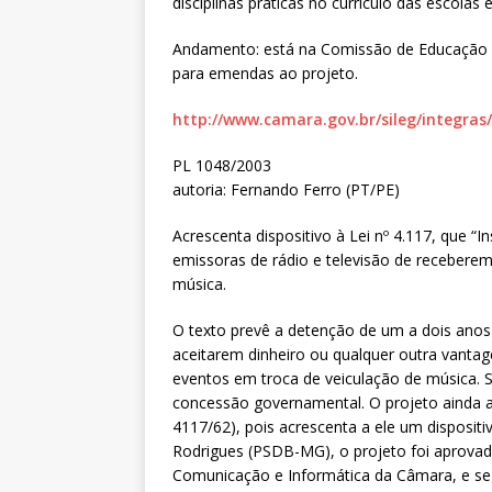
disciplinas práticas no currículo das escolas 
Andamento: está na Comissão de Educação e
para emendas ao projeto.
http://www.camara.gov.br/sileg/integras
PL 1048/2003
autoria: Fernando Ferro (PT/PE)
Acrescenta dispositivo à Lei nº 4.117, que “I
emissoras de rádio e televisão de receberem
música.
O texto prevê a detenção de um a dois anos
aceitarem dinheiro ou qualquer outra vanta
eventos em troca de veiculação de música. 
concessão governamental. O projeto ainda a
4117/62), pois acrescenta a ele um disposit
Rodrigues (PSDB-MG), o projeto foi aprovad
Comunicação e Informática da Câmara, e seg