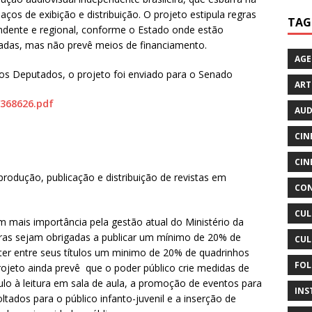
os de exibição e distribuição. O projeto estipula regras
TAG
ndente e regional, conforme o Estado onde estão
liadas, mas não prevê meios de financiamento.
AG
s Deputados, o projeto foi enviado para o Senado
ART
/368626.pdf
AUD
CIN
CIN
rodução, publicação e distribuição de revistas em
CON
CUL
m mais importância pela gestão atual do Ministério da
toras sejam obrigadas a publicar um mínimo de 20% de
CUL
e ter entre seus títulos um minimo de 20% de quadrinhos
FOL
projeto ainda prevê que o poder público crie medidas de
lo à leitura em sala de aula, a promoção de eventos para
INS
ltados para o público infanto-juvenil e a inserção de