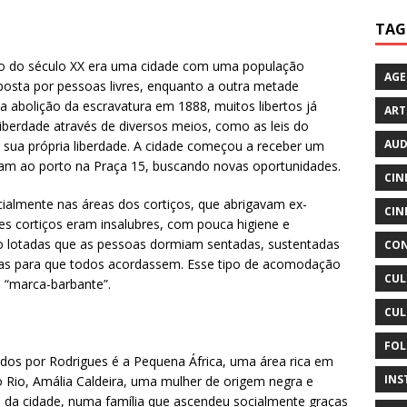
TAG
nício do século XX era uma cidade com uma população
AG
posta por pessoas livres, enquanto a outra metade
a abolição da escravatura em 1888, muitos libertos já
ART
iberdade através de diversos meios, como as leis do
AUD
 sua própria liberdade. A cidade começou a receber um
am ao porto na Praça 15, buscando novas oportunidades.
CIN
ecialmente nas áreas dos cortiços, que abrigavam ex-
CIN
es cortiços eram insalubres, com pouca higiene e
o lotadas que as pessoas dormiam sentadas, sustentadas
CON
as para que todos acordassem. Esse tipo de acomodação
CUL
 “marca-barbante”.
CUL
FOL
os por Rodrigues é a Pequena África, uma área rica em
INS
do Rio, Amália Caldeira, uma mulher de origem negra e
o da cidade, numa família que ascendeu socialmente graças