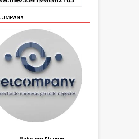
COMPANY
– Pabx em Nuvem