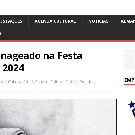
DESTAQUES
AGENDA CULTURAL
NOTÍCIAS
ALMA
A
enageado na Festa
y 2024
EMP
asil Cultura
,
Arte & Espaço
,
Cultura
,
Cultura Popular
,