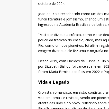
outubro de 2024.
João do Rio é reconhecido como um dos maio
fundir literatura e jornalismo, criando um es
ingressou na Academia Brasileira de Letras,
“Muito se diz que a crônica, como ela se de
pouco da tradição do ensaio, claro, mas aq
Rio, como um dos pioneiros, foi além: regis
exagero dizer que ele fez uma etnografia no i
Desde 2019, com Euclides da Cunha, a Flip
por Elizabeth Bishop foi cancelada, e em 2
foram Maria Firmina dos Reis em 2022 e Pa
Vida e Legado
Cronista, romancista, ensaísta, contista, dr
vida em jornais e revistas, sendo um pione
atenta das ruas e do povo, refletindo sobre
Rio não separou jornalismo de literatura. S