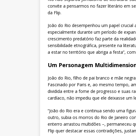
convite a pensarmos no fazer literário em s
da Flip.
João do Rio desempenhou um papel crucial a
especialmente durante um período de expans
crescimento predatório faz parte da realidad
sensibilidade etnográfica, presente na liter
a estar no território que abriga a festa”, c
Um Personagem Multidimension
João do Rio, filho de pai branco e mãe negr
Fascinado por Paris e, ao mesmo tempo, aman
dividida entre a fome de progresso e suas r
cardíaco, não impediu que ele deixasse um le
“João do Rio era e continua sendo uma figura
outro, subia os morros do Rio de Janeiro c
enterro arrastou multidões –, permaneceu 
Flip quer destacar essas contradições, justa