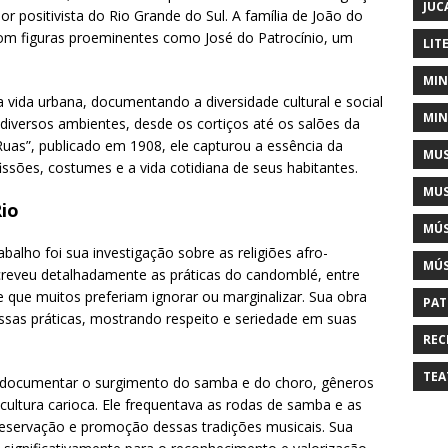
JUC
r positivista do Rio Grande do Sul. A família de João do
 com figuras proeminentes como José do Patrocínio, um
LIT
MIN
 vida urbana, documentando a diversidade cultural e social
MIN
 diversos ambientes, desde os cortiços até os salões da
Ruas”, publicado em 1908, ele capturou a essência da
MUS
sões, costumes e a vida cotidiana de seus habitantes.
MUS
Rio
MÚS
alho foi sua investigação sobre as religiões afro-
MÚS
escreveu detalhadamente as práticas do candomblé, entre
e que muitos preferiam ignorar ou marginalizar. Sua obra
PAT
ssas práticas, mostrando respeito e seriedade em suas
REC
TEA
 documentar o surgimento do samba e do choro, gêneros
ultura carioca. Ele frequentava as rodas de samba e as
 preservação e promoção dessas tradições musicais. Sua