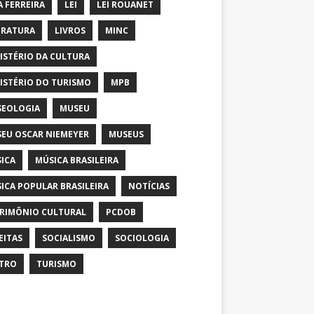
A FERREIRA
LEI
LEI ROUANET
ERATURA
LIVROS
MINC
ISTÉRIO DA CULTURA
ISTÉRIO DO TURISMO
MPB
EOLOGIA
MUSEU
EU OSCAR NIEMEYER
MUSEUS
ICA
MÚSICA BRASILEIRA
ICA POPULAR BRASILEIRA
NOTÍCIAS
RIMÔNIO CULTURAL
PCDOB
EITAS
SOCIALISMO
SOCIOLOGIA
TRO
TURISMO