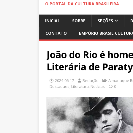
O PORTAL DA CULTURA BRASILEIRA
INICIAL
SOBRE
SEÇÕES
CONTATO
EMPÓRIO BRASIL CULTUR
João do Rio é hom
Literária de Parat
2024-06-17
Redação
Almanaque Br
Destaques
,
Literatura
,
Notícias
0