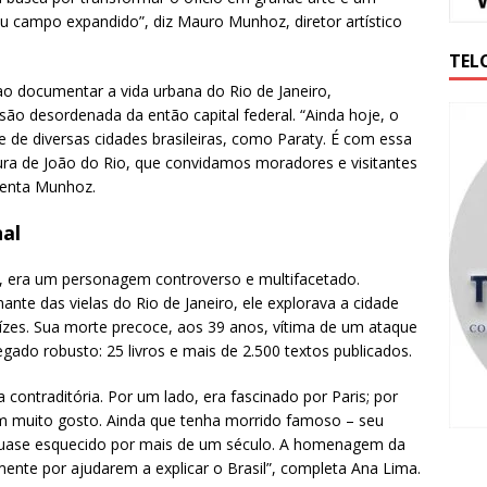
eu campo expandido”, diz Mauro Munhoz, diretor artístico
TEL
o documentar a vida urbana do Rio de Janeiro,
ão desordenada da então capital federal. “Ainda hoje, o
e de diversas cidades brasileiras, como Paraty. É com essa
atura de João do Rio, que convidamos moradores e visitantes
omenta Munhoz.
al
a, era um personagem controverso e multifacetado.
te das vielas do Rio de Janeiro, ele explorava a cidade
aízes. Sua morte precoce, aos 39 anos, vítima de um ataque
gado robusto: 25 livros e mais de 2.500 textos publicados.
 contraditória. Por um lado, era fascinado por Paris; por
om muito gosto. Ainda que tenha morrido famoso – seu
quase esquecido por mais de um século. A homenagem da
mente por ajudarem a explicar o Brasil”, completa Ana Lima.