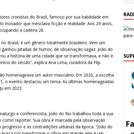
RAD
res cronistas do Brasil, famoso por sua habilidade em
tilo inovador que mesclava ficção e realidade. Aos 29 anos,
 ocupando a cadeira 26.
u no Brasil, é um gênero totalmente brasileiro. Vem um
ui ganhou pitadas de humor, de observação sagaz. João do
SUP
trou a história de uma cidade que se transformava, e não é
nício do século”, explica Ana Lima, curadora da Flip.
 não homenageava um autor masculino. Em 2020, a escolha
021, o evento destacou um tema. As últimas homenageadas
gu em 2023.
amaturgo e conferencista, João do Rio trabalhou toda a sua
iro como repórter. Sua obra é marcada pela observação
 o progresso e as contradições urbanas da época. “João do
ua busca por transformar o ofício em grande arte é um